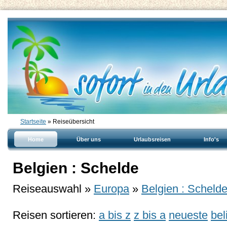
Startseite
» Reiseübersicht
Home
Über uns
Urlaubsreisen
Info's
Belgien : Schelde
Reiseauswahl »
Europa
»
Belgien : Scheld
Reisen sortieren:
a bis z
z bis a
neueste
bel