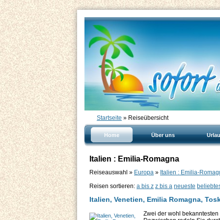
Startseite
» Reiseübersicht
Home
Über uns
Urla
Italien : Emilia-Romagna
Reiseauswahl »
Europa
»
Italien : Emilia-Roma
Reisen sortieren:
a bis z
z bis a
neueste
beliebte
Italien, Venetien, Emilia Romagna, Tos
Zwei der wohl bekanntesten 