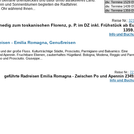
 beinahe unentdecktes und dafür umso attraktiveres Land.
div. Termine
1529 
Wein und Sonnenblumen begleiten die Radfahrer.
div. Termine
1439 
s Ohr während Ihnen...
div. Termine
1359 
Reise Nr.:
32
edig zum toskanischen Florenz, p. P. im DZ inkl. Frühstück ab E
1359
Info und Buch
reisen - Emilia Romagna, Genußreisen
und der große Fluss. Kulturträchtige Städte, Prosciutto, Parmigiano und Balsamico. Eine
d Apennin. Fruchtbare Ebenen, zauberhaftes Hügelland. Bologna, Modena, Reggio und Par
no und Prosciutto. Giuseppe...
Reise Nr.:
72
geführte Radreisen Emilia Romagna - Zwischen Po und Apennin
2349
Info und Buch