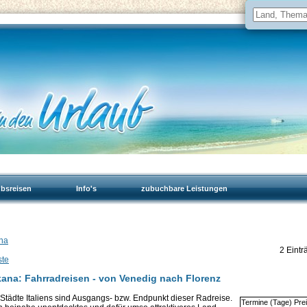
ubsreisen
Info's
zubuchbare Leistungen
gna
2 Eintr
ste
kana: Fahrradreisen - von Venedig nach Florenz
Städte Italiens sind Ausgangs- bzw. Endpunkt dieser Radreise.
Termine (Tage) Pre