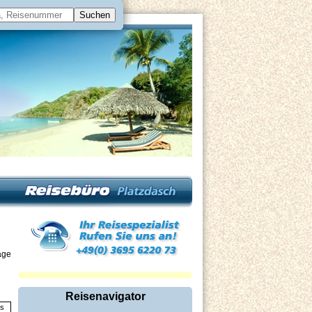
äge
Reisenavigator
is