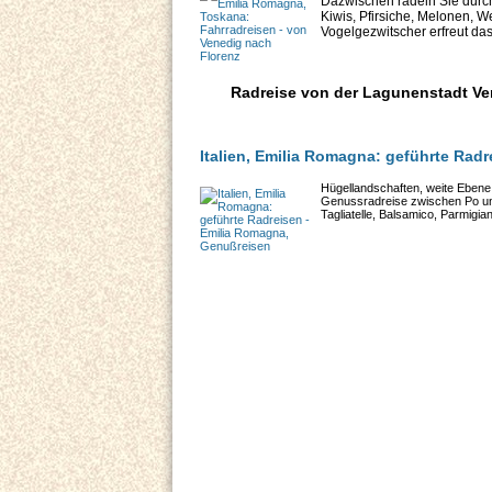
Dazwischen radeln Sie durch
Kiwis, Pfirsiche, Melonen, 
Vogelgezwitscher erfreut da
Radreise von der Lagunenstadt Ven
Italien, Emilia Romagna: geführte Rad
Hügellandschaften, weite Ebene 
Genussradreise zwischen Po un
Tagliatelle, Balsamico, Parmigia