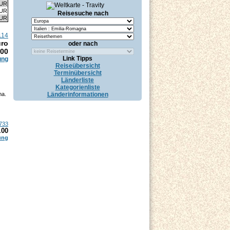
EUR
EUR
Reisesuche nach
EUR
114
uro
oder nach
.00
Link Tipps
ung
Reiseübersicht
Terminübersicht
Länderliste
Kategorienliste
ma.
Länderinformationen
733
.00
ung