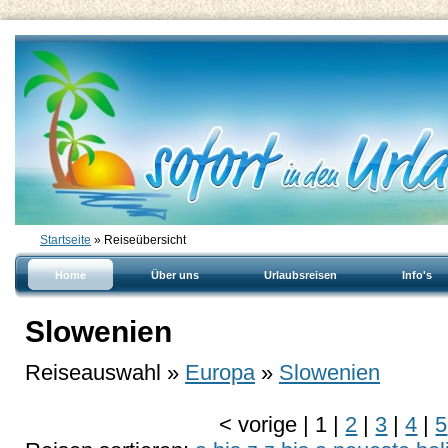
Startseite
» Reiseübersicht
Home
Über uns
Urlaubsreisen
Info's
Slowenien
Reiseauswahl »
Europa
»
Slowenien
<
vorige
|
1
|
2
|
3
|
4
|
5