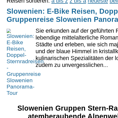
Reisen sortieren:
a bis z
z bis a
neueste
bel
Slowenien: E-Bike Reisen, Doppe
Gruppenreise Slowenien Panor
Sie erkunden auf der geführten 
lebendige mittelalterliche Romant
Städte und erleben, wie sich maj
und der blaue Himmel in kristall
kulinarischen Spezialitäten der 
zudem zu unvergesslichen...
Slowenien Gruppen Stern-Rad
atemberaubende Alpenwel