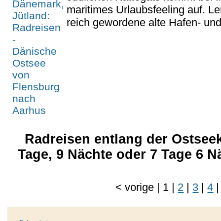
maritimes Urlaubsfeeling auf. Le
reich gewordene alte Hafen- und
Radreisen entlang der Ostseek
Tage, 9 Nächte oder 7 Tage 6 N
<
vorige
|
1
|
2
|
3
|
4
|