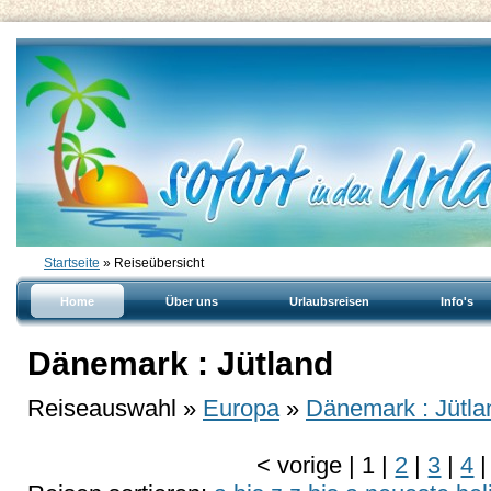
Startseite
» Reiseübersicht
Home
Über uns
Urlaubsreisen
Info's
Dänemark : Jütland
Reiseauswahl »
Europa
»
Dänemark : Jütla
<
vorige
|
1
|
2
|
3
|
4
|