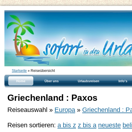
Startseite
» Reiseübersicht
Home
Über uns
Urlaubsreisen
Info's
Griechenland : Paxos
Reiseauswahl »
Europa
»
Griechenland : P
Reisen sortieren:
a bis z
z bis a
neueste
bel