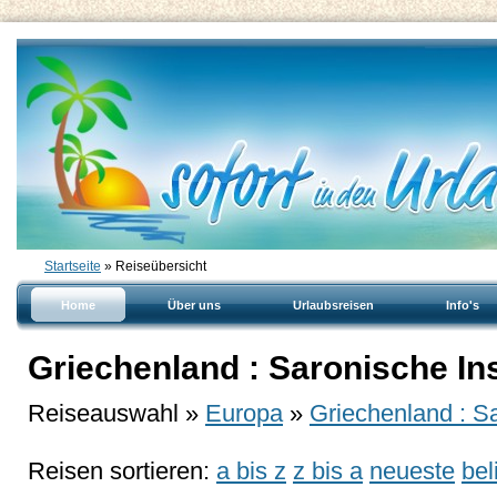
Startseite
» Reiseübersicht
Home
Über uns
Urlaubsreisen
Info's
Griechenland : Saronische In
Reiseauswahl »
Europa
»
Griechenland : S
Reisen sortieren:
a bis z
z bis a
neueste
bel