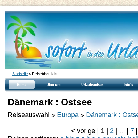
Startseite
» Reiseübersicht
Home
Über uns
Urlaubsreisen
Info's
Dänemark : Ostsee
Reiseauswahl »
Europa
»
Dänemark : Osts
<
vorige
|
1
|
2
|
...
|
7
|