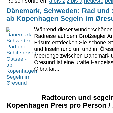
Reisen sortieren:
a bis z
z bis a
neueste
bel
Dänemark, Schweden: Rad und S
ab Kopenhagen Segeln im Øres
Während dieser wunderschönen
Radreise auf dem Großsegler An
Frisum entdecken Sie schöne Stä
und Inseln rund um und im Öres
Meerenge zwischen Dänemark 
Öresund ist eine uralte Handelss
Gibraltar...
Radtouren und segel
Kopenhagen Preis pro Person / 