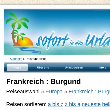
Startseite
» Reiseübersicht
Home
Über uns
Urlaubsreisen
Info's
Frankreich : Burgund
Reiseauswahl »
Europa
»
Frankreich : Bur
Reisen sortieren:
a bis z
z bis a
neueste
bel