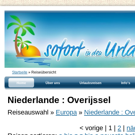
Startseite
» Reiseübersicht
Home
Über uns
Urlaubsreisen
Info's
Niederlande : Overijssel
Reiseauswahl »
Europa
»
Niederlande : Ove
<
vorige
|
1
|
2
|
nä