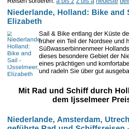
Reisen sortieren:
a bis z
z bis a
neueste
bel
Niederlande, Holland: Bike and S
Elizabeth
Sail & Bike entlang der Küste d
früher ein Teil der Nordsee und 
Süßwasserbinnenmeer Hollands
dieses besondere Gebiet der Ni
eines prächtigen und komfortabel
und radeln Sie über gut ausgeb
Mit Rad und Schiff durch Hol
dem Ijsselmeer Prei
Niederlande, Amsterdam, Utrech
geführte Rad und Schiffsreisen 