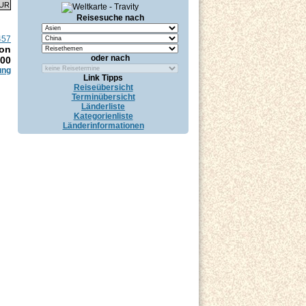
EUR
Reisesuche nach
457
son
oder nach
.00
ung
Link Tipps
Reiseübersicht
Terminübersicht
Länderliste
Kategorienliste
Länderinformationen