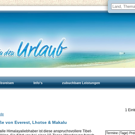
ubsreisen
Info's
zubuchbare Leistungen
1 Eint
ste
ße von Everest, Lhotse & Makalu
alle Himalayaliebhaber ist diese anspruchsvollere Tibet-
Termine (Tage) Pre