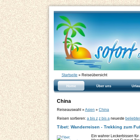
Startseite
» Reiseübersicht
Home
Über uns
Urla
China
Reiseauswahl »
Asien
»
China
Reisen sortieren:
a bis z
z bis a
neueste
beliebte
Tibet: Wanderreisen - Trekking zum Fu
Ein wahrer Leckerbissen für 