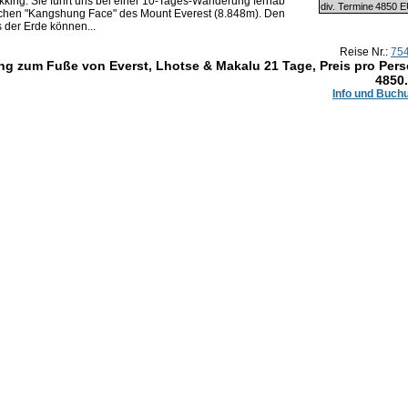
kking. Sie führt uns bei einer 10-Tages-Wanderung fernab
div. Termine
4850 
stlichen "Kangshung Face" des Mount Everest (8.848m). Den
 der Erde können...
Reise Nr.:
75
ing zum Fuße von Everst, Lhotse & Makalu 21 Tage, Preis pro Per
4850
Info und Buch