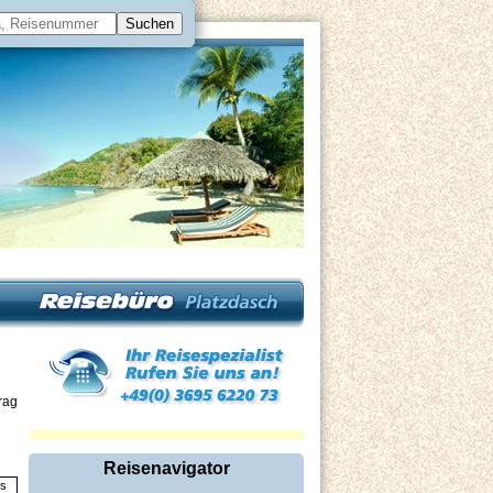
rag
Reisenavigator
is