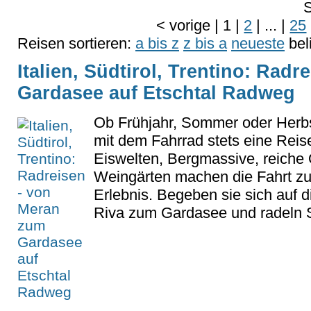
S
<
vorige
|
1
|
2
|
...
|
25
Reisen sortieren:
a bis z
z bis a
neueste
bel
Italien, Südtirol, Trentino: Rad
Gardasee auf Etschtal Radweg
Ob Frühjahr, Sommer oder Herbst
mit dem Fahrrad stets eine Reise
Eiswelten, Bergmassive, reiche
Weingärten machen die Fahrt zu
Erlebnis. Begeben sie sich auf 
Riva zum Gardasee und radeln Si