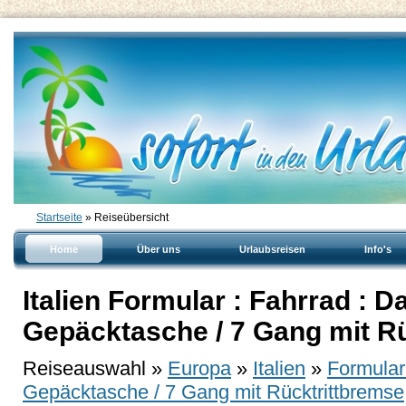
Startseite
» Reiseübersicht
Home
Über uns
Urlaubsreisen
Info's
Italien Formular : Fahrrad : 
Gepäcktasche / 7 Gang mit R
Reiseauswahl »
Europa
»
Italien
»
Formular
Gepäcktasche / 7 Gang mit Rücktrittbremse