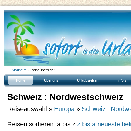
Startseite
» Reiseübersicht
Home
Über uns
Urlaubsreisen
Info's
Schweiz : Nordwestschweiz
Reiseauswahl »
Europa
»
Schweiz : Nordw
Reisen sortieren:
a bis z
z bis a
neueste
bel