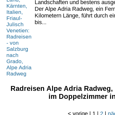
Landschaften und bestens ausg
Der Alpe Adria Radweg, ein Fer
Kilometern Länge, führt durch ei
bis...
Radreisen Alpe Adria Radweg, 8
im Doppelzimmer in
<
vorige
|
1
|
2
|
nä