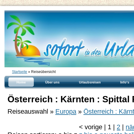
Startseite
» Reiseübersicht
Home
Über uns
Urlaubsreisen
Info's
Österreich : Kärnten : Spittal
Reiseauswahl »
Europa
»
Österreich : Kärnt
<
vorige
|
1
|
2
|
nä