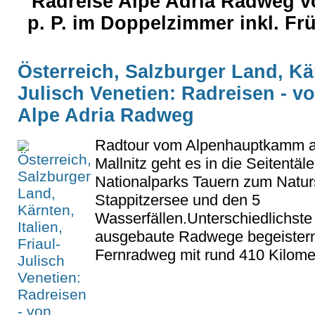
Radreise Alpe Adria Radweg v
p. P. im Doppelzimmer inkl. F
Österreich, Salzburger Land, Kärn
Julisch Venetien: Radreisen - v
Alpe Adria Radweg
Radtour vom Alpenhauptkamm a
Mallnitz geht es in die Seitentäl
Nationalparks Tauern zum Natur
Stappitzersee und den 5
Wasserfällen.Unterschiedlichst
ausgebaute Radwege begeistern
Fernradweg mit rund 410 Kilomet