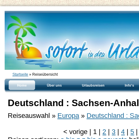
Startseite
» Reiseübersicht
Home
Über uns
Urlaubsreisen
Info's
Deutschland : Sachsen-Anhal
Reiseauswahl »
Europa
»
Deutschland : Sa
<
vorige
|
1
|
2
|
3
|
4
|
5
|