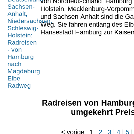
von Norddeutschland: Hamburg,
Holstein, Mecklenburg-Vorpomm
und Sachsen-Anhalt sind die Ga
Weg. Sie fahren entlang des El
Hansestadt Hamburg zur Kaiser
Radreisen von Hambur
umgekehrt Preis
<
vorige
|
1
|
2
|
3
|
4
|
5
|