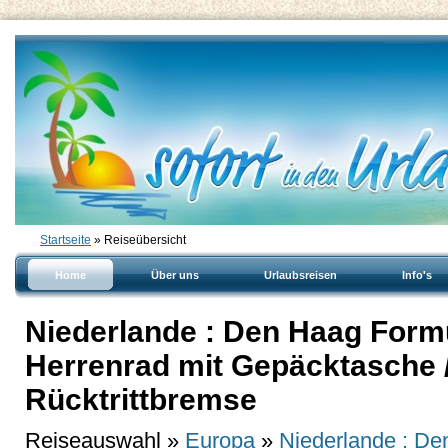
Startseite
» Reiseübersicht
Home
Über uns
Urlaubsreisen
Info's
Niederlande : Den Haag Formu
Herrenrad mit Gepäcktasche /
Rücktrittbremse
Reiseauswahl »
Europa
»
Niederlande : D