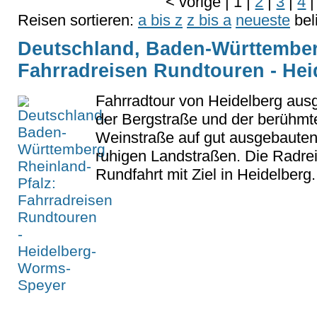
<
vorige
|
1
|
2
|
3
|
4
|
Reisen sortieren:
a bis z
z bis a
neueste
bel
Deutschland, Baden-Württemberg
Fahrradreisen Rundtouren - He
Fahrradtour von Heidelberg aus
der Bergstraße und der berühmt
Weinstraße auf gut ausgebaut
ruhigen Landstraßen. Die Radrei
Rundfahrt mit Ziel in Heidelberg.