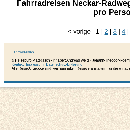
Fahrradreisen Neckar-Radweg 
pro Pers
<
vorige
|
1
|
2
|
3
|
4
|
Fahrradreisen
© Reisebüro Platzdasch - Inhaber: Andreas Weitz - Johann-Theodor-Roemh
Kontakt
|
Impressum
|
Datenschutz-Erklärung
Alle Reise Angebote sind von namhaften Reiseveranstaltern, für die wir aussc