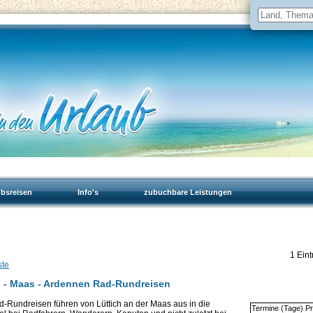
ubsreisen
Info's
zubuchbare Leistungen
1 Eint
ste
n - Maas - Ardennen Rad-Rundreisen
ad-Rundreisen führen von Lüttich an der Maas aus in die
Termine (Tage) Pr