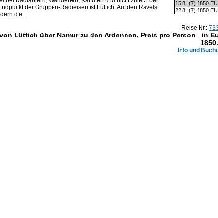
el bei Radfahrern, Wanderern, Kanuten und nicht zuletzt bei
15.8.
(7)
1850 E
Endpunkt der Gruppen-Radreisen ist Lüttich. Auf den Ravels
22.8.
(7)
1850 E
ern die...
Reise Nr.:
73
on Lüttich über Namur zu den Ardennen, Preis pro Person - in E
1850
Info und Buch