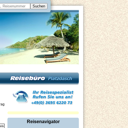
rag
Reisenavigator
eis