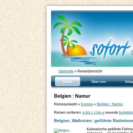
Startseite
» Reiseübersicht
Home
Über uns
Urla
Belgien : Namur
Reiseauswahl »
Europa
»
Belgien : Namur
Reisen sortieren:
a bis z
z bis a
neueste
beliebte
Belgien, Wallonien: geführte Radreise
Kulinarische geführte Fahrr