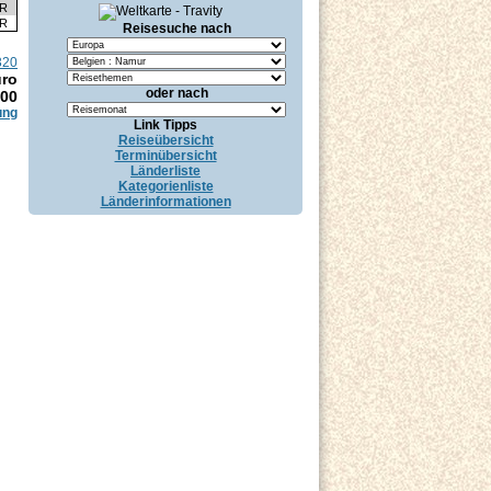
UR
UR
Reisesuche nach
320
uro
oder nach
.00
ung
Link Tipps
Reiseübersicht
Terminübersicht
Länderliste
Kategorienliste
Länderinformationen