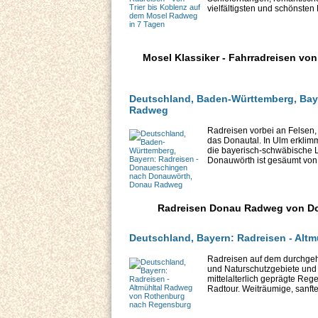
vielfältigsten und schönsten 
Mosel Klassiker - Fahrradreisen vo
Deutschland, Baden-Württemberg, Bay
Radweg
Radreisen vorbei an Felsen,
das Donautal. In Ulm erklim
die bayerisch-schwäbische
Donauwörth ist gesäumt von l
Radreisen Donau Radweg von Do
Deutschland, Bayern: Radreisen - Al
Radreisen auf dem durchgehe
und Naturschutzgebiete und
mittelalterlich geprägte Reg
Radtour. Weiträumige, sanft