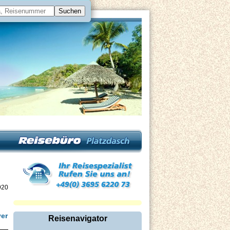
920
yer
Reisenavigator