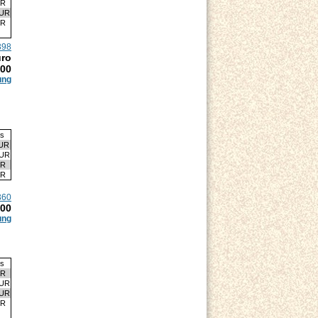
UR
EUR
UR
398
uro
.00
ung
is
EUR
EUR
UR
UR
360
.00
ung
is
UR
EUR
EUR
UR