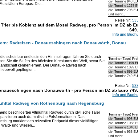
div. Termine
948 E
Flusstälern Europas. Die...
div. Termine
1278 
div. Termine
798 E
und mehr...
Reise Nr.:
53
n Trier bis Koblenz auf dem Mosel Radweg, pro Person im DZ ab E
649
Info und Buch
ern: Radreisen - Donaueschingen nach Donauwörth, Donau
 die scheinbar endlos in den Himmel ragen, fahren Sie durch
Termine (Tage) Pre
men Sie die Stufen des höchsten Kirchturms der Welt, bevor Sie
div. Termine
1199 
 Landschaft kennenlernen. Der Donau-Radweg nach
div. Termine
1099 
iebevoll gepflegten...
div. Termine
899 E
div. Termine
749 E
Reise Nr.:
53
naueschingen nach Donauwörth - pro Person im DZ ab Euro
749
Info und Buch
tmühltal Radweg von Rothenburg nach Regensburg
nd beschilderten Altmühltal Radweg durch idyllische Täler
Termine (Tage) Pre
 passieren auch dramatische Felsformationen. Das
div. Termine
998 E
ensburg markiert den reizvollen Endpunkt dieser vielfältigen
div. Termine
1088 
e Wald- und Wiesen...
div. Termine
1348 
div. Termine
938 E
und mehr...