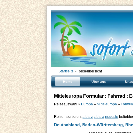
Startseite
» Reiseübersicht
Home
Über uns
Urla
Mitteleuropa Formular : Fahrrad : E
Reiseauswahl »
Europa
»
Mitteleuropa
»
Formula
Reisen sortieren:
a bis z
z bis a
neueste
beliebte
Deutschland, Baden-Württemberg, Rhei