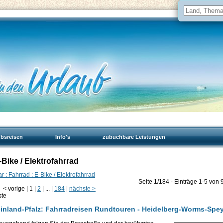
ubsreisen
Info's
zubuchbare Leistungen
-Bike / Elektrofahrrad
r : Fahrrad : E-Bike / Elektrofahrrad
Seite 1/184 - Einträge 1-5 von 
<
vorige
|
1
|
2
|
...
|
184
|
nächste
>
ste
nland-Pfalz: Fahrradreisen Rundtouren - Heidelberg-Worms-Spe