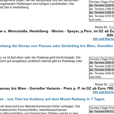
 ausgehend folgen Sie der Bergstraße und der berühmten
Termine (Tage) Pre
 ausgebauten Radwegen und ruhigen Landstraßen. Die
div. Termine
1128 
it Ziel in Heidelberg.
div. Termine
1298 
div. Termine
1438 
div. Termine
1078 
und mehr...
Reise Nr.:
53
 u. Weinstraße, Heidelberg - Worms - Speyer, p.Pers. im DZ ab E
839
Info und Buch
entlang der Donau von Passau oder Schärding bis Wien, Genießer
 es ist fast eben oder der Radweg geht leicht bergab. Die
Termine (Tage) Pre
 sehr gut ausgebaut, praktisch überall gibt es Radwege oder
div. Termine
1098 
div. Termine
1198 
div. Termine
1298 
div. Termine
1048 
und mehr...
Reise Nr.:
53
au bis Wien - Genießer Variante - Preis p. P. im DZ ab Euro
799
Info und Buch
en - von Trier bis Koblenz auf dem Mosel Radweg in 7 Tagen
sel lässt nicht nur Weinkennerherzen höher schlagen. Die
Termine (Tage) Pre
, malerischen Flussschleifen, rebenbewachsenen
div. Termine
848 E
n Winzerdörfern und historischen Städten gehört zu den