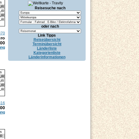
is
EUR
Reisesuche nach
EUR
EUR
EUR
oder nach
370
Link Tipps
uro
Reiseübersicht
.00
Terminübersicht
ung
Länderliste
Kategorienliste
Länderinformationen
is
EUR
EUR
EUR
EUR
316
.00
ung
is
UR