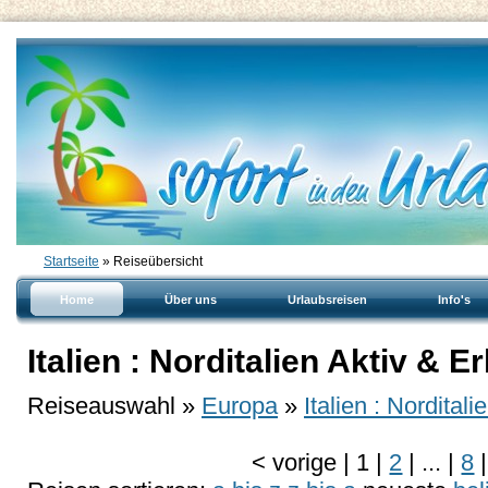
Startseite
» Reiseübersicht
Home
Über uns
Urlaubsreisen
Info's
Italien : Norditalien Aktiv & E
Reiseauswahl »
Europa
»
Italien : Norditali
<
vorige
|
1
|
2
|
...
|
8
|