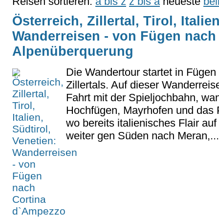
Reisen sortieren:
a bis z
z bis a
neueste
bel
Österreich, Zillertal, Tirol, Itali
Wanderreisen - von Fügen nach
Alpenüberquerung
Die Wandertour startet in Füge
Zillertals. Auf dieser Wanderrei
Fahrt mit der Spieljochbahn, wa
Hochfügen, Mayrhofen und das P
wo bereits italienisches Flair au
weiter gen Süden nach Meran,...