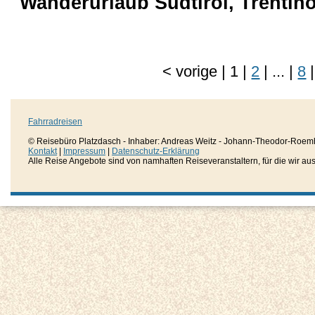
Wanderurlaub Südtirol, Trentino
<
vorige
|
1
|
2
|
...
|
8
|
Fahrradreisen
© Reisebüro Platzdasch - Inhaber: Andreas Weitz - Johann-Theodor-Roemh
Kontakt
|
Impressum
|
Datenschutz-Erklärung
Alle Reise Angebote sind von namhaften Reiseveranstaltern, für die wir aussc