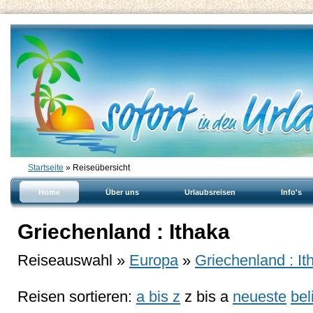
Startseite
» Reiseübersicht
Home
Über uns
Urlaubsreisen
Info's
Griechenland : Ithaka
Reiseauswahl »
Europa
»
Griechenland : It
Reisen sortieren:
a bis z
z bis a
neueste
bel