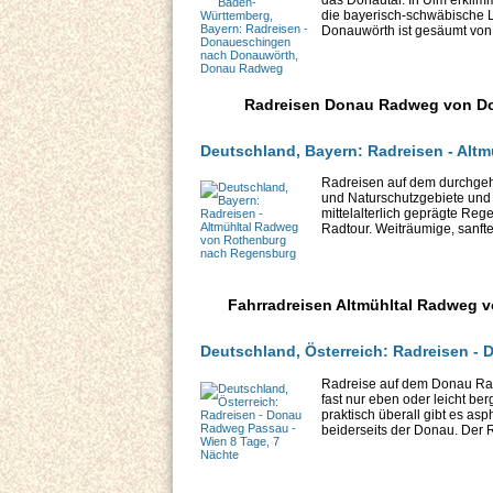
die bayerisch-schwäbische
Donauwörth ist gesäumt von l
Radreisen Donau Radweg von Do
Deutschland, Bayern: Radreisen - Al
Radreisen auf dem durchgehe
und Naturschutzgebiete und
mittelalterlich geprägte Reg
Radtour. Weiträumige, sanft
Fahrradreisen Altmühltal Radweg 
Deutschland, Österreich: Radreisen -
Radreise auf dem Donau Rad
fast nur eben oder leicht be
praktisch überall gibt es as
beiderseits der Donau. Der R