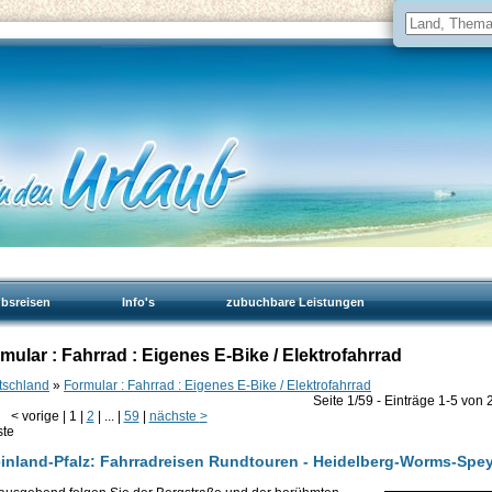
ubsreisen
Info's
zubuchbare Leistungen
lar : Fahrrad : Eigenes E-Bike / Elektrofahrrad
tschland
»
Formular : Fahrrad : Eigenes E-Bike / Elektrofahrrad
Seite 1/59 - Einträge 1-5 von 
<
vorige
|
1
|
2
|
...
|
59
|
nächste
>
ste
nland-Pfalz: Fahrradreisen Rundtouren - Heidelberg-Worms-Spe