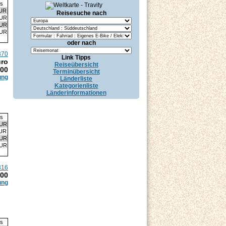
is
EUR
Reisesuche nach
EUR
EUR
EUR
oder nach
370
Link Tipps
uro
Reiseübersicht
.00
Terminübersicht
ung
Länderliste
Kategorienliste
Länderinformationen
is
EUR
EUR
EUR
EUR
316
.00
ung
is