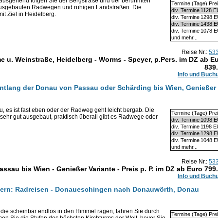
 ausgehend folgen Sie der Bergstraße und der berühmten
Termine (Tage) Pre
 ausgebauten Radwegen und ruhigen Landstraßen. Die
div. Termine
1128 
it Ziel in Heidelberg.
div. Termine
1298 
div. Termine
1438 
div. Termine
1078 
und mehr...
Reise Nr.:
53
 u. Weinstraße, Heidelberg - Worms - Speyer, p.Pers. im DZ ab E
839
Info und Buch
entlang der Donau von Passau oder Schärding bis Wien, Genießer
 es ist fast eben oder der Radweg geht leicht bergab. Die
Termine (Tage) Pre
 sehr gut ausgebaut, praktisch überall gibt es Radwege oder
div. Termine
1098 
div. Termine
1198 
div. Termine
1298 
div. Termine
1048 
und mehr...
Reise Nr.:
53
au bis Wien - Genießer Variante - Preis p. P. im DZ ab Euro
799
Info und Buch
ern: Radreisen - Donaueschingen nach Donauwörth, Donau
 die scheinbar endlos in den Himmel ragen, fahren Sie durch
Termine (Tage) Pre
men Sie die Stufen des höchsten Kirchturms der Welt, bevor Sie