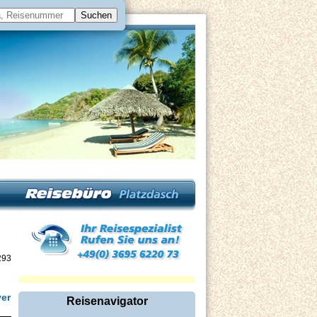
293
yer
Reisenavigator