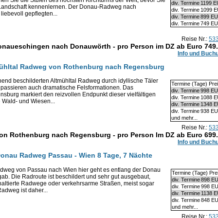
div. Termine
1199 
 Landschaft kennenlernen. Der Donau-Radweg nach
div. Termine
1099 
iebevoll gepflegten...
div. Termine
899 E
div. Termine
749 E
Reise Nr.:
53
naueschingen nach Donauwörth - pro Person im DZ ab Euro
749
Info und Buch
tmühltal Radweg von Rothenburg nach Regensburg
nd beschilderten Altmühltal Radweg durch idyllische Täler
Termine (Tage) Pre
 passieren auch dramatische Felsformationen. Das
div. Termine
998 E
ensburg markiert den reizvollen Endpunkt dieser vielfältigen
div. Termine
1088 
e Wald- und Wiesen...
div. Termine
1348 
div. Termine
938 E
und mehr...
Reise Nr.:
53
von Rothenburg nach Regensburg - pro Person Im DZ ab Euro
699
Info und Buch
 Donau Radweg Passau - Wien 8 Tage, 7 Nächte
weg von Passau nach Wien hier geht es entlang der Donau
Termine (Tage) Pre
rgab. Die Radroute ist beschildert und sehr gut ausgebaut,
div. Termine
898 E
phaltierte Radwege oder verkehrsarme Straßen, meist sogar
div. Termine
998 E
adweg ist daher...
div. Termine
1138 
div. Termine
848 E
und mehr...
Reise Nr.:
53