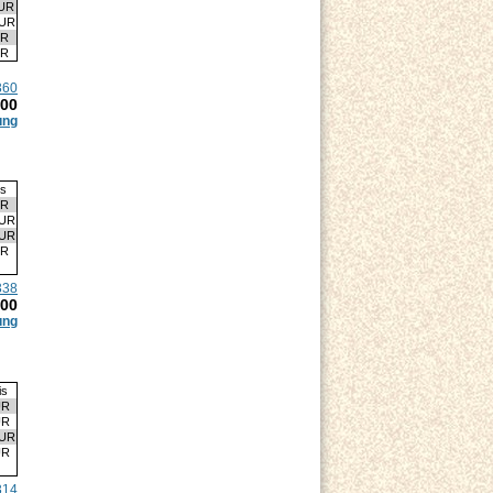
EUR
EUR
UR
UR
360
.00
ung
is
UR
EUR
EUR
UR
338
.00
ung
is
UR
UR
EUR
UR
314