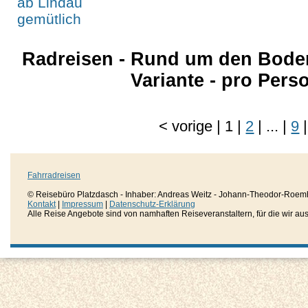
Radreisen - Rund um den Boden
Variante - pro Per
<
vorige
|
1
|
2
|
...
|
9
|
Fahrradreisen
© Reisebüro Platzdasch - Inhaber: Andreas Weitz - Johann-Theodor-Roemh
Kontakt
|
Impressum
|
Datenschutz-Erklärung
Alle Reise Angebote sind von namhaften Reiseveranstaltern, für die wir aussc