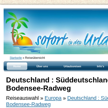
Startseite
» Reiseübersicht
Home
Über uns
Urlaubsreisen
Info's
Deutschland : Süddeutschlan
Bodensee-Radweg
Reiseauswahl »
Europa
»
Deutschland : Sü
Bodensee-Radweg