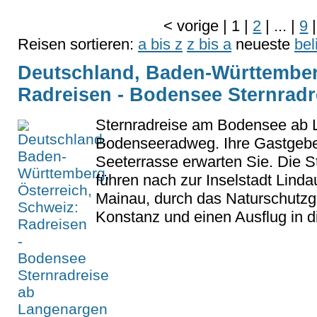
<
vorige
|
1
|
2
|
...
|
9
|
Reisen sortieren:
a bis z
z bis a
neueste
bel
Deutschland, Baden-Württemberg
Radreisen - Bodensee Sternrad
Sternradreise am Bodensee ab
Bodenseeradweg. Ihre Gastge
Seeterrasse erwarten Sie. Die S
führen nach zur Inselstadt Lind
Mainau, durch das Naturschutzg
Konstanz und einen Ausflug in d