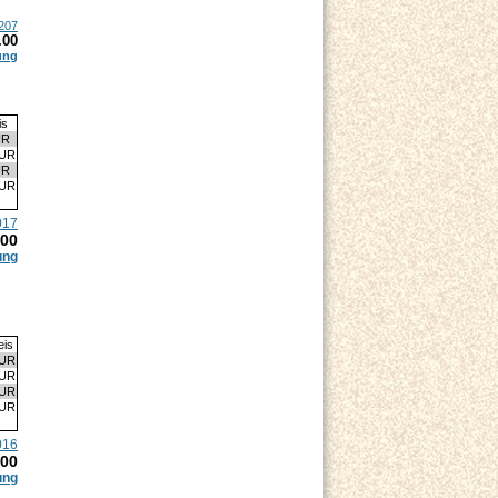
207
.00
ung
is
UR
EUR
UR
EUR
017
.00
ung
eis
EUR
EUR
EUR
EUR
016
.00
ung