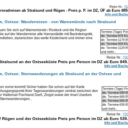
Reise Nr.:
75
ernradreisen ab Stralsund und Rügen - Preis p. P. im DZ, ÜF ab Euro
889
Info und Buch
, Ostsee: Wanderreisen - von Warnemünde nach Stralsund
euen Sie sich auf Warnemünde / Rostock und die Region
Termine (Tage) Pre
ie auf der Wanderreise alte Hansestädte mit Backsteingotik,
div. Termine
979 E
andleben, dazwischen das weite Küstenland und immer eine
div. Termine
1179 
div. Termine
929 E
div. Termine
1129 
und mehr...
Reise Nr.:
75
ralsund an der Ostseeküste Preis pro Person im DZ ab Euro
849
Info und Buch
, Ostsee: Sternwanderungen ab Stralsund an der Ostsee und
on vorne kommt! Sicher haben Sie schon auf der Karte
Termine (Tage) Pr
s Ausgangspunkt Ihrer Tageswanderungen zentral zwischen den
div. Termine
599 
r Halbinsel Fischland Darß, Zingst sowie der Insel Usedom
div. Termine
669 
ür Sternwanderungen...
div. Termine
569 
div. Termine
639 
und mehr...
Reise Nr.:
75
f Rügen und der Ostseeküste Preis pro Person im DZ ab Euro
539
Info und Buch