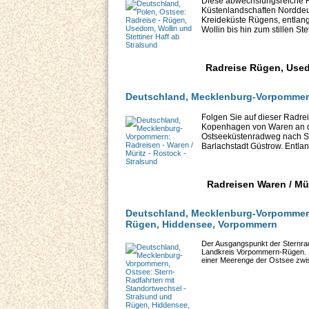
Diese abwechslungsreiche Ra
Küstenlandschaften Norddeu
Kreideküste Rügens, entlang
Wollin bis hin zum stillen Stet
Radreise Rügen, Usedo
Deutschland, Mecklenburg-Vorpommern: 
Folgen Sie auf dieser Radr
Kopenhagen von Waren an de
Ostseeküstenradweg nach St
Barlachstadt Güstrow. Entlan
Radreisen Waren / Mür
Deutschland, Mecklenburg-Vorpommern,
Rügen, Hiddensee, Vorpommern
Der Ausgangspunkt der Sternrad
Landkreis Vorpommern-Rügen. St
einer Meerenge der Ostsee zwis