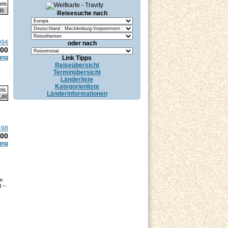
eis
UR
Reisesuche nach
994
oder nach
.00
ung
Link Tipps
Reiseübersicht
Terminübersicht
Länderliste
Kategorienliste
eis
Länderinformationen
EUR
498
.00
ung
m
d –