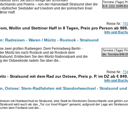
dtour führt Sie durch einige der schönsten
Termine (Tage) Pr
tschlands und Polens – von der Hansestadt Stralsund über die
6.9.
(21)
1049 E
 idyllischer Seebäder auf Usedom und der polnischen Insel
tiner Haff.
Reise Nr.:
75
m, Wollin und Stettiner Haff in 8 Tagen, Preis pro Person ab
989
Info und Buch
Radreisen - Waren / Müritz - Rostock - Stralsund
eise zwei großen Radwegen. Dem Fernradweg Berlin -
Termine (Tage) Pr
r Müritz bis nach Rostock und ab Rostock dem
div. Termine
849 
ralsund. Entdecken Sie den Müritz-Nationalpark und die
g der Ostseeküste radeln Sie über die...
Reise Nr.:
75
itz - Stralsund mit dem Rad zur Ostsee, Preis p. P. im DZ ab €
849
Info und Buch
 Ostsee: Stern-Radfahrten mit Standortwechsel - Stralsund und
reisen mit Hotelwechsel ist Stralsund, eine Stadt im Nordosten Deutschlands und gehört zu
ralsund wird auch als das „Tor zur Insel Rügen“ genannt, aufgrund der Lage am Strelasun
chen dem Festland und der...