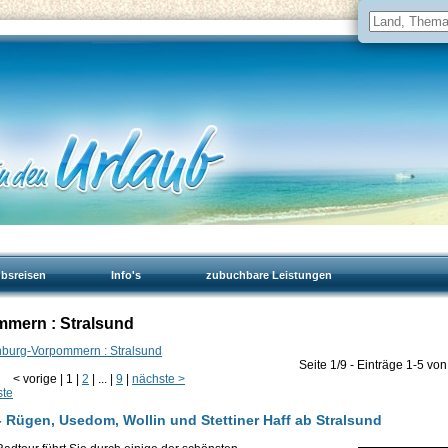
ubsreisen
Info's
zubuchbare Leistungen
mmern : Stralsund
nburg-Vorpommern : Stralsund
Seite 1/9 - Einträge 1-5 vo
<
vorige
|
1
|
2
|
...
|
9
|
nächste
>
ste
- Rügen, Usedom, Wollin und Stettiner Haff ab Stralsund