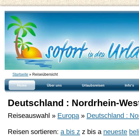
Startseite
» Reiseübersicht
Home
Über uns
Urlaubsreisen
Info's
Deutschland : Nordrhein-West
Reiseauswahl »
Europa
»
Deutschland : No
Reisen sortieren:
a bis z
z bis a
neueste
bel