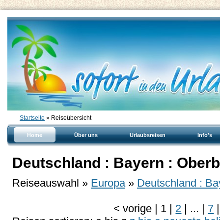
Startseite
» Reiseübersicht
Home
Über uns
Urlaubsreisen
Info's
Deutschland : Bayern : Oberb
Reiseauswahl »
Europa
»
Deutschland : Ba
<
vorige
|
1
|
2
|
...
|
7
|