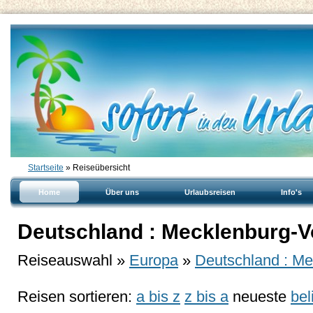
Startseite
» Reiseübersicht
Home
Über uns
Urlaubsreisen
Info's
Deutschland : Mecklenburg-
Reiseauswahl »
Europa
»
Deutschland : M
Reisen sortieren:
a bis z
z bis a
neueste
bel