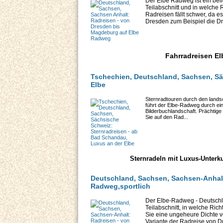
Der Elbe Radweg ist ein bel
Teilabschnitt und in welche
Radreisen fällt schwer, da es
Dresden zum Beispiel die Dr
Fahrradreisen El
Tschechien, Deutschland, Sachsen, Sä
Elbe
Sternradtouren durch den land
führt der Elbe-Radweg durch ei
Bilderbuchlandschaft. Prächtige
Sie auf den Rad...
Sternradeln mit Luxus-Unterku
Deutschland, Sachsen, Sachsen-Anhalt
Radweg,sportlich
Der Elbe-Radweg - Deutschl
Teilabschnitt, in welche Ric
Sie eine ungeheure Dichte vo
Variante der Radreise von D