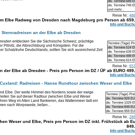
div. Termine
689 
div. Termine
749 
und mehr...
Reise Nr.:
48
em Elbe Radweg von Dresden nach Magdeburg pro Person ab
659
Info und Buch
 Sternradreisen an der Elbe ab Dresden
resden entdecken Sie die Sächsische Schweiz, prächtige
Termine (Tage) Pr
 Pillnitz, die Albrechtsburg und Königstein. Für die
div. Termine
524 
er Schatztruhe Deutschlands, sollten Sie sich ausreichend Zeit
div. Termine
639 
div. Termine
499 
div. Termine
614 
Reise Nr.:
65
an der Elbe ab Dresden - Preis pro Person im DZ / ÜF ab EURO
499
Info und Buch
 Cuxland: Radreisen - Hanse Rundtour zwischen Weser und Elbe
nd Elbe. Der weite Himmel des Nordens sowie der ewige
Termine (Tage) Pre
leiten Sie auf dieser Radtour zwischen Elbe und Weser.
div. Termine
929 E
ren Weg im Alten Land flankieren, das Wattenmeer lädt ein
div. Termine
1029 
men nach Worpswede, ließen...
div. Termine
849 E
div. Termine
959 E
Reise Nr.:
28
en Weser und Elbe, Preis pro Person im DZ inkl. Frühstück ab E
849
Info und Buch