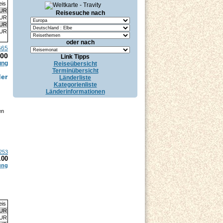
eis
EUR
Reisesuche nach
EUR
EUR
EUR
oder nach
665
.00
Link Tipps
ung
Reiseübersicht
Terminübersicht
der
Länderliste
Kategorienliste
Länderinformationen
en
253
.00
ung
eis
EUR
EUR