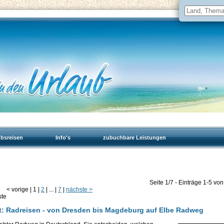
ubsreisen
Info's
zubuchbare Leistungen
Seite 1/7 - Einträge 1-5 vo
<
vorige
|
1
|
2
|
...
|
7
|
nächste
>
ste
t: Radreisen - von Dresden bis Magdeburg auf Elbe Radweg