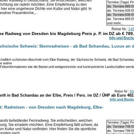
iebter Radweg in Deutschland. Sie entscheiden, welchen
Termine (Tage) Pr
 Richtung sie radeln möchten. Eine Empfehlung zu den
div. Termine
889 
 hier eine ungeheure Dichte von Kultur und Natur gibt. In
div. Termine
939 
esdner Frauenkirche,...
div. Termine
839 
div. Termine
889 
und mehr...
Reise Nr.:
14
be Radweg von Dresden bis Magdeburg Preis p. P. im DZ ab €
789
Info und Buch
chsische Schweiz: Sternradreisen - ab Bad Schandau, Luxus an 
schaftlich schönsten Abschnitt vom Elbe Radweg, der Sächsische Schweiz. Ab Bad Schandau
ne wahre
 Felsenformationen wie die Bastei und weitgestreckte und kontrastreiche Landschaften werd
Reise Nr.:
64
nft in Bad Schandau an der Elbe, Preis / Pers. im DZ / ÜHP ab Euro
482
Info und Buch
: Radreisen - von Dresden nach Magdeburg, Elbe-
ands beliebtester Fernradweg. Sie entscheiden, welchen
Termine (Tage) Pr
htung, Sie erradeln möchten. Eine Empfehlung fällt schwer, da
div. Termine
749 
n Kultur und Natur vorfinden. Hier finden Sie die sportliche
div. Termine
799 
resden nach...