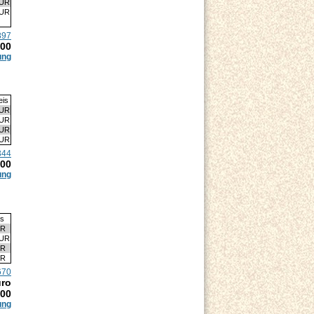
EUR
EUR
897
.00
ung
eis
EUR
EUR
EUR
EUR
344
.00
ung
is
UR
EUR
UR
UR
670
uro
.00
ung