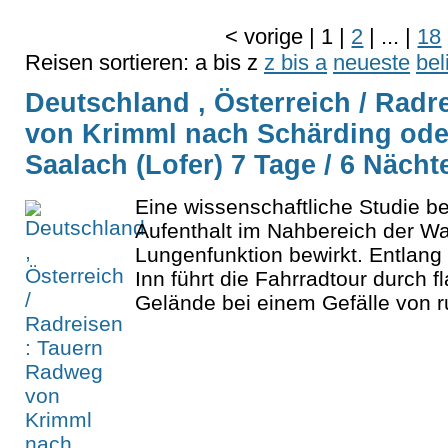
<
vorige
|
1
|
2
|
...
|
18
Reisen sortieren:
a bis z
z bis a
neueste
bel
Deutschland , Österreich / Rad
von Krimml nach Schärding ode
Saalach (Lofer) 7 Tage / 6 Nächt
Eine wissenschaftliche Studie bes
Aufenthalt im Nahbereich der Wa
Lungenfunktion bewirkt. Entlang
Inn führt die Fahrradtour durch f
Gelände bei einem Gefälle von r