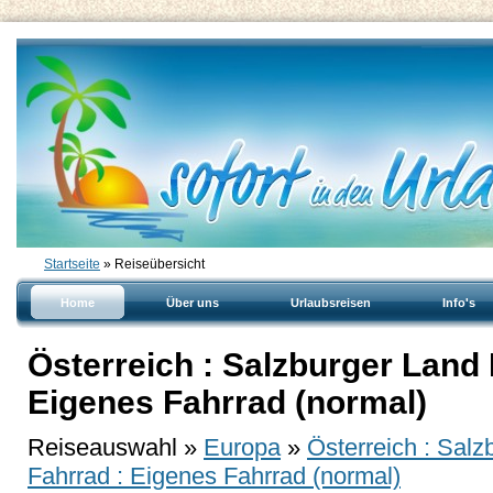
Startseite
» Reiseübersicht
Home
Über uns
Urlaubsreisen
Info's
Österreich : Salzburger Land 
Eigenes Fahrrad (normal)
Reiseauswahl »
Europa
»
Österreich : Salz
Fahrrad : Eigenes Fahrrad (normal)