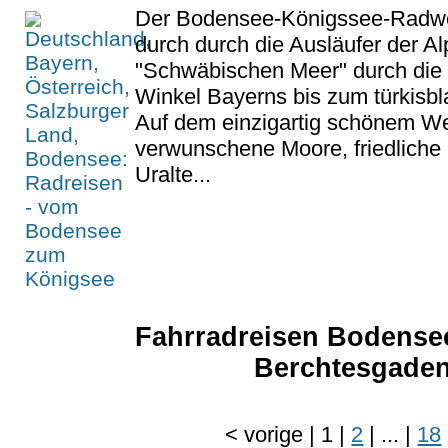
Der Bodensee-Königssee-Radweg
durch durch die Ausläufer der A
"Schwäbischen Meer" durch die 
Winkel Bayerns bis zum türkisb
Auf dem einzigartig schönem W
verwunschene Moore, friedliche 
Uralte...
Fahrradreisen Bodensee
Berchtesgaden
<
vorige
|
1
|
2
|
...
|
18