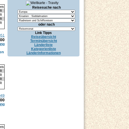
eis
Reisesuche nach
UR
UR
UR
UR
oder nach
Link Tipps
951
Reiseübersicht
.00
Terminübersicht
ung
Länderliste
Kategorienliste
en
Länderinformationen
eis
UR
UR
UR
UR
949
.00
ung
eis