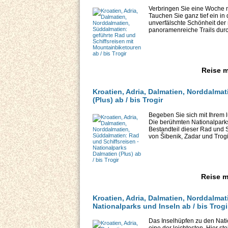
Verbringen Sie eine Woche mi
Tauchen Sie ganz tief ein in
unverfälschte Schönheit der 
panoramenreiche Trails durc
Reise m
Kroatien, Adria, Dalmatien, Norddalmat
(Plus) ab / bis Trogir
Begeben Sie sich mit Ihrem l
Die berühmten Nationalparks
Bestandteil dieser Rad und S
von Šibenik, Zadar und Trogir
Reise m
Kroatien, Adria, Dalmatien, Norddalma
Nationalparks und Inseln ab / bis Trogi
Das Inselhüpfen zu den Natio
eine der leichtesten. Hier 