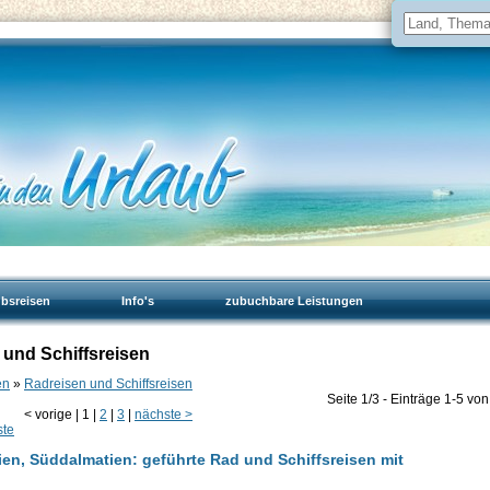
ubsreisen
Info's
zubuchbare Leistungen
 und Schiffsreisen
en
»
Radreisen und Schiffsreisen
Seite 1/3 - Einträge 1-5 vo
<
vorige
|
1
|
2
|
3
|
nächste
>
ste
ien, Süddalmatien: geführte Rad und Schiffsreisen mit