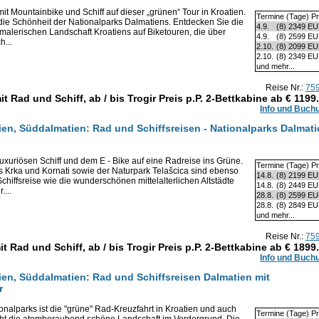
t Mountainbike und Schiff auf dieser „grünen“ Tour in Kroatien.
Termine (Tage) Pr
 die Schönheit der Nationalparks Dalmatiens. Entdecken Sie die
4.9.
(8)
2349 E
malerischen Landschaft Kroatiens auf Biketouren, die über
4.9.
(8)
2599 E
h...
2.10.
(8)
2099 E
2.10.
(8)
2349 E
und mehr...
Reise Nr.:
75
it Rad und Schiff, ab / bis Trogir Preis p.P. 2-Bettkabine ab €
1199
Info und Buch
ien, Süddalmatien: Rad und Schiffsreisen - Nationalparks Dalmati
uxuriösen Schiff und dem E - Bike auf eine Radreise ins Grüne.
Termine (Tage) Pr
 Krka und Kornati sowie der Naturpark Telašcica sind ebenso
14.8.
(8)
2199 E
chiffsreise wie die wunderschönen mittelalterlichen Altstädte
14.8.
(8)
2449 E
....
28.8.
(8)
2599 E
28.8.
(8)
2849 E
und mehr...
Reise Nr.:
75
it Rad und Schiff, ab / bis Trogir Preis p.P. 2-Bettkabine ab €
1899
Info und Buch
tien, Süddalmatien: Rad und Schiffsreisen Dalmatien mit
r
nalparks ist die "grüne" Rad-Kreuzfahrt in Kroatien und auch
Termine (Tage) Pr
steht die atemberaubend schöne Landschaft im Vordergrund. Die