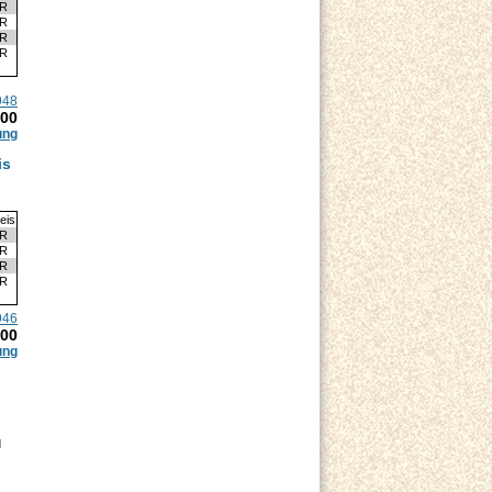
UR
UR
UR
UR
948
.00
ung
is
eis
UR
UR
UR
UR
946
.00
ung
d