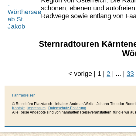
Region von Österreich. Die Radr
schönen, ebenen und autofreien
Radwege sowie entlang von Faak
Sternradtouren Kärnten
Wör
<
vorige
|
1
|
2
|
...
|
33
Fahrradreisen
© Reisebüro Platzdasch - Inhaber: Andreas Weitz - Johann-Theodor-Roemh
Kontakt
|
Impressum
|
Datenschutz-Erklärung
Alle Reise Angebote sind von namhaften Reiseveranstaltern, für die wir aussc