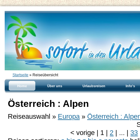
Startseite
» Reiseübersicht
Home
Über uns
Urlaubsreisen
Info's
Österreich : Alpen
Reiseauswahl »
Europa
»
Österreich : Alpe
S
<
vorige
|
1
|
2
|
...
|
33