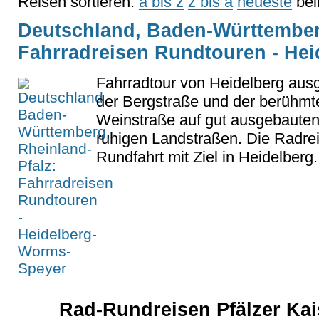
Reisen sortieren:
a bis z
z bis a
neueste
bel
Deutschland, Baden-Württemberg
Fahrradreisen Rundtouren - He
Fahrradtour von Heidelberg aus
der Bergstraße und der berühmt
Weinstraße auf gut ausgebaut
ruhigen Landstraßen. Die Radrei
Rundfahrt mit Ziel in Heidelberg.
Rad-Rundreisen Pfälzer Kai