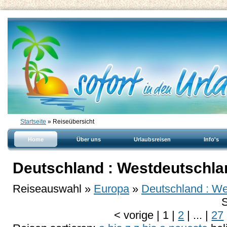
Startseite
» Reiseübersicht
Home
Über uns
Urlaubsreisen
Info's
Deutschland : Westdeutschla
Reiseauswahl »
Europa
»
Deutschland : We
S
<
vorige
|
1
|
2
|
...
|
27