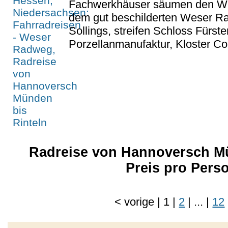
Fachwerkhäuser säumen den Weg
dem gut beschilderten Weser 
Sollings, streifen Schloss Fürst
Porzellanmanufaktur, Kloster Cor
Radreise von Hannoversch Mü
Preis pro Pers
<
vorige
|
1
|
2
|
...
|
12