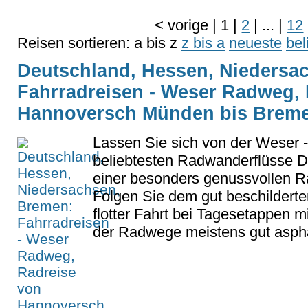
<
vorige
|
1
|
2
|
...
|
12
Reisen sortieren:
a bis z
z bis a
neueste
bel
Deutschland, Hessen, Niedersa
Fahrradreisen - Weser Radweg, 
Hannoversch Münden bis Bremen
Lassen Sie sich von der Weser 
beliebtesten Radwanderflüsse D
einer besonders genussvollen Ra
Folgen Sie dem gut beschilder
flotter Fahrt bei Tagesetappen 
der Radwege meistens gut asphalt