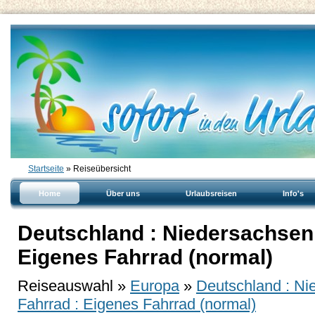
Startseite
» Reiseübersicht
Home
Über uns
Urlaubsreisen
Info's
Deutschland : Niedersachsen 
Eigenes Fahrrad (normal)
Reiseauswahl »
Europa
»
Deutschland : Ni
Fahrrad : Eigenes Fahrrad (normal)