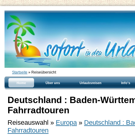
Startseite
» Reiseübersicht
Home
Über uns
Urlaubsreisen
Info's
Deutschland : Baden-Württem
Fahrradtouren
Reiseauswahl »
Europa
»
Deutschland : Ba
Fahrradtouren