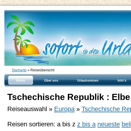
Startseite
» Reiseübersicht
Home
Über uns
Urlaubsreisen
Info's
Tschechische Republik : Elbe
Reiseauswahl »
Europa
»
Tschechische Rep
Reisen sortieren:
a bis z
z bis a
neueste
bel