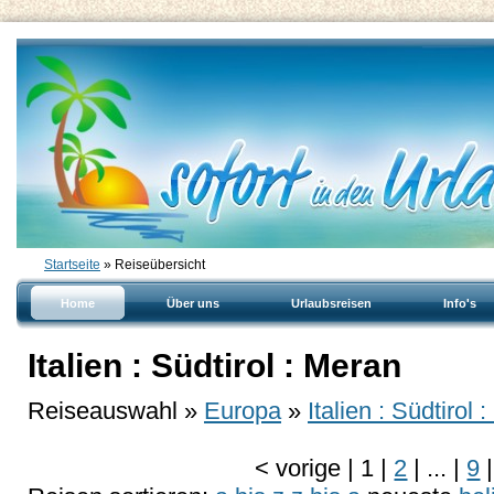
Startseite
» Reiseübersicht
Home
Über uns
Urlaubsreisen
Info's
Italien : Südtirol : Meran
Reiseauswahl »
Europa
»
Italien : Südtirol 
<
vorige
|
1
|
2
|
...
|
9
|