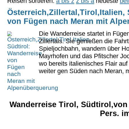
Reisen sortieren:
a bis z
z bis a
neueste
bel
Österreich,Zillertal,Tirol,Italien
von Fügen nach Meran mit Alp
Die Wanderreise startet in Füg
Zillertals. Sie genießen die Fahrt
Spieljochbahn, wandern über H
Mayrhofen und das Pfitscher Joc
wo bereits italienisches Flair au
weiter gen Süden nach Meran, mi
Wanderreise Tirol, Südtirol,vo
Pers. i