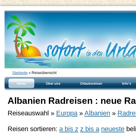
Startseite
» Reiseübersicht
Home
Über uns
Urlaubsreisen
Info's
Albanien Radreisen : neue R
Reiseauswahl »
Europa
»
Albanien
»
Radre
Reisen sortieren:
a bis z
z bis a
neueste
bel