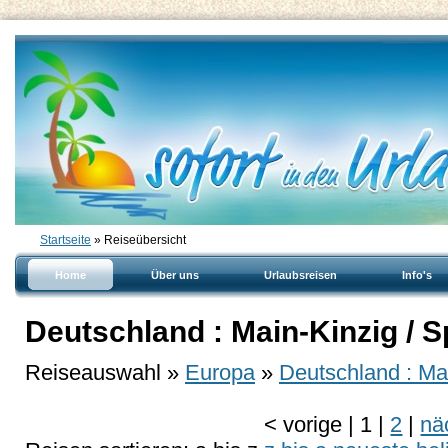
Startseite
» Reiseübersicht
Home
Über uns
Urlaubsreisen
Info's
Deutschland : Main-Kinzig / S
Reiseauswahl »
Europa
»
Deutschland : Mai
<
vorige
|
1
|
2
|
nä