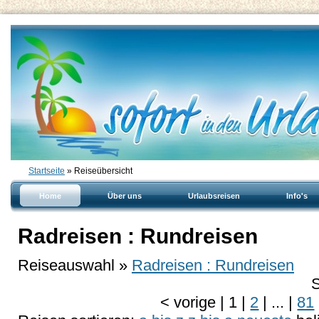
Startseite
» Reiseübersicht
Home
Über uns
Urlaubsreisen
Info's
Radreisen : Rundreisen
Reiseauswahl »
Radreisen : Rundreisen
S
<
vorige
|
1
|
2
|
...
|
81