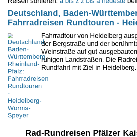
Reisen sortieren:
a bis z
z bis a
neueste
bel
Deutschland, Baden-Württemberg
Fahrradreisen Rundtouren - He
Fahrradtour von Heidelberg aus
der Bergstraße und der berühmt
Weinstraße auf gut ausgebaut
ruhigen Landstraßen. Die Radrei
Rundfahrt mit Ziel in Heidelberg.
Rad-Rundreisen Pfälzer Kai