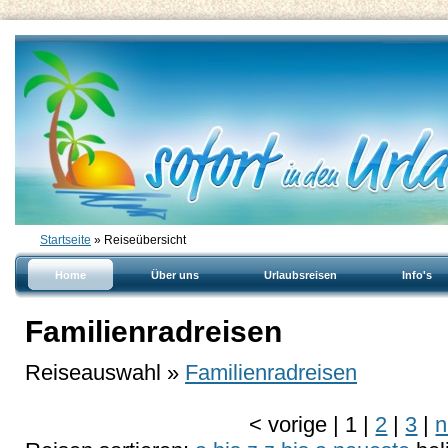
Startseite
» Reiseübersicht
Home
Über uns
Urlaubsreisen
Info's
Familienradreisen
Reiseauswahl »
Familienradreisen
<
vorige
|
1
|
2
|
3
|
n