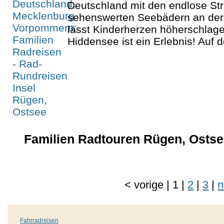
Deutschland mit den endlose Str
sehenswerten Seebädern an der
lässt Kinderherzen höherschlagen
Hiddensee ist ein Erlebnis! Auf d
Familien Radtouren Rügen, Ostsee 
<
vorige
|
1
|
2
|
3
|
n
Fahrradreisen