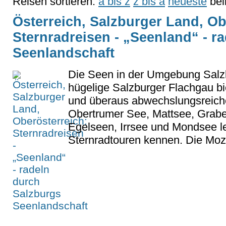
Reisen sortieren:
a bis z
z bis a
neueste
bel
Österreich, Salzburger Land, Ob
Sternradreisen - „Seenland“ - r
Seenlandschaft
Die Seen in der Umgebung Salzb
hügelige Salzburger Flachgau bi
und überaus abwechslungsreiche
Obertrumer See, Mattsee, Grabe
Egelseen, Irrsee und Mondsee le
Sternradtouren kennen. Die Moza