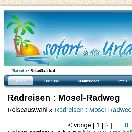
Startseite
» Reiseübersicht
Home
Über uns
Urlaubsreisen
Info's
Radreisen : Mosel-Radweg
Reiseauswahl »
Radreisen : Mosel-Radweg
<
vorige
|
1
|
2
|
...
|
8
|