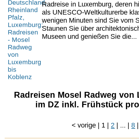
Radreise in Luxemburg, deren his
als UNESCO-Weltkulturerbe klassi
wenigen Minuten sind Sie vom St
Staunen Sie über architektonisc
Museen und genießen Sie die...
Radreisen Mosel Radweg von 
im DZ inkl. Frühstück p
<
vorige
|
1
|
2
|
...
|
8
|