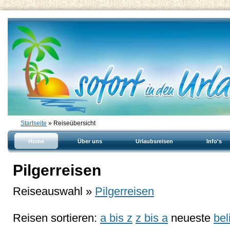
Startseite
» Reiseübersicht
Home
Über uns
Urlaubsreisen
Info's
Pilgerreisen
Reiseauswahl »
Pilgerreisen
Reisen sortieren:
a bis z
z bis a
neueste
bel