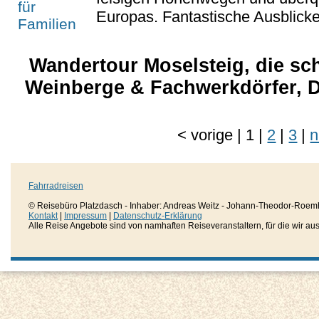
Europas. Fantastische Ausblicke 
Wandertour Moselsteig, die sc
Weinberge & Fachwerkdörfer, D
<
vorige
|
1
|
2
|
3
|
n
Fahrradreisen
© Reisebüro Platzdasch - Inhaber: Andreas Weitz - Johann-Theodor-Roemh
Kontakt
|
Impressum
|
Datenschutz-Erklärung
Alle Reise Angebote sind von namhaften Reiseveranstaltern, für die wir aussc