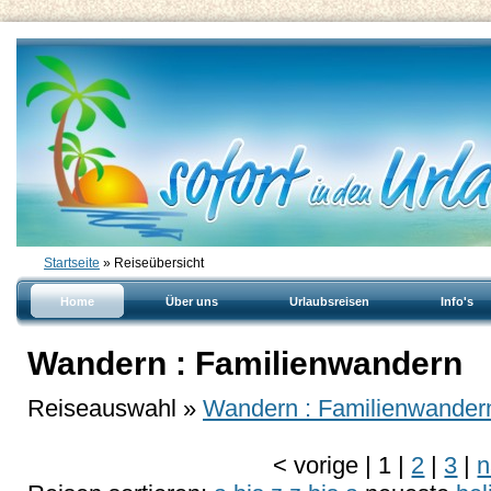
Startseite
» Reiseübersicht
Home
Über uns
Urlaubsreisen
Info's
Wandern : Familienwandern
Reiseauswahl »
Wandern : Familienwander
<
vorige
|
1
|
2
|
3
|
n