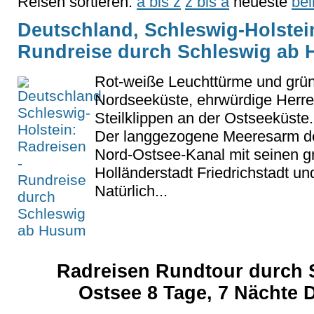
Reisen sortieren:
a bis z
z bis a
neueste
bel
Deutschland, Schleswig-Holstein
Rundreise durch Schleswig ab
Rot-weiße Leuchttürme und grün
Nordseeküste, ehrwürdige Herr
Steilklippen an der Ostseeküst
Der langgezogene Meeresarm der
Nord-Ostsee-Kanal mit seinen gr
Holländerstadt Friedrichstadt 
Natürlich...
Radreisen Rundtour durch 
Ostsee 8 Tage, 7 Nächte 