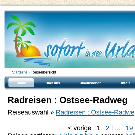
Startseite
» Reiseübersicht
Home
Über uns
Urlaubsreisen
Info's
Radreisen : Ostsee-Radweg
Reiseauswahl »
Radreisen : Ostsee-Radwe
<
vorige
|
1
|
2
|
...
|
19