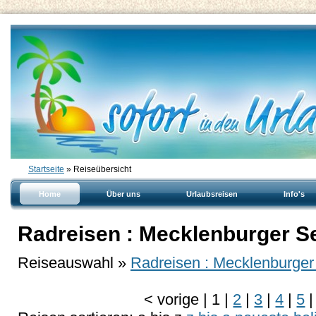
Startseite
» Reiseübersicht
Home
Über uns
Urlaubsreisen
Info's
Radreisen : Mecklenburger 
Reiseauswahl »
Radreisen : Mecklenburge
<
vorige
|
1
|
2
|
3
|
4
|
5
|