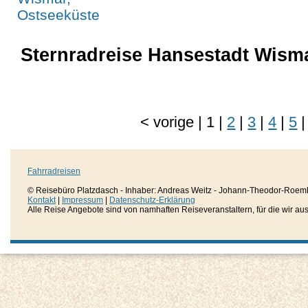
Sternradreise Hansestadt Wismar
<
vorige
|
1
|
2
|
3
|
4
|
5
|
Fahrradreisen
© Reisebüro Platzdasch - Inhaber: Andreas Weitz - Johann-Theodor-Roemh
Kontakt
|
Impressum
|
Datenschutz-Erklärung
Alle Reise Angebote sind von namhaften Reiseveranstaltern, für die wir aussc