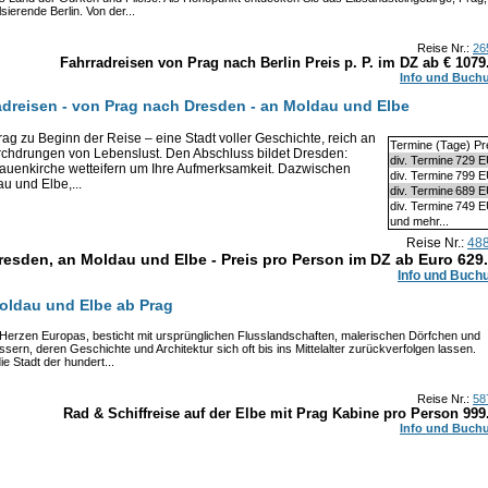
ierende Berlin. Von der...
Reise Nr.:
26
Fahrradreisen von Prag nach Berlin Preis p. P. im DZ ab €
1079
Info und Buch
dreisen - von Prag nach Dresden - an Moldau und Elbe
ag zu Beginn der Reise – eine Stadt voller Geschichte, reich an
Termine (Tage) Pr
chdrungen von Lebenslust. Den Abschluss bildet Dresden:
div. Termine
729 
auenkirche wetteifern um Ihre Aufmerksamkeit. Dazwischen
div. Termine
799 
u und Elbe,...
div. Termine
689 
div. Termine
749 
und mehr...
Reise Nr.:
48
resden, an Moldau und Elbe - Preis pro Person im DZ ab Euro
629
Info und Buch
Moldau und Elbe ab Prag
 Herzen Europas, besticht mit ursprünglichen Flusslandschaften, malerischen Dörfchen und
ern, deren Geschichte und Architektur sich oft bis ins Mittelalter zurückverfolgen lassen.
ie Stadt der hundert...
Reise Nr.:
58
Rad & Schiffreise auf der Elbe mit Prag Kabine pro Person
999
Info und Buch