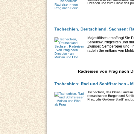
Dresden und zum Finale das puls
Tschechien, Deutschland, Sachsen: Ra
Majestätisch empfängt Sie Pr
Sehenswürdigkeiten und dur
Zwinger, Semperoper und Fr
radeln Sie entlang von Molda
Radreisen von Prag nach D
Tschechien: Rad und Schiffsreisen - 
Tschechien, das kleine Land im
romantischen Burgen und Schlöss
Prag, „die Goldene Stadt“ und „d