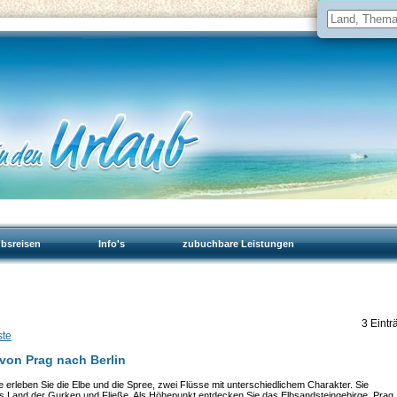
ubsreisen
Info's
zubuchbare Leistungen
3 Eintr
ste
von Prag nach Berlin
e erleben Sie die Elbe und die Spree, zwei Flüsse mit unterschiedlichem Charakter. Sie
 Land der Gurken und Fließe. Als Höhepunkt entdecken Sie das Elbsandsteingebirge, Prag,