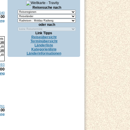
Reisesuche nach
540
.00
ung
oder nach
Link Tipps
Reiseübersicht
eis
Terminübersicht
EUR
Länderliste
EUR
Kategorienliste
EUR
Länderinformationen
EUR
893
.00
ung
761
.00
ung