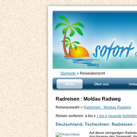
Startseite
» Reiseübersicht
Home
Über uns
Urla
Radreisen : Moldau Radweg
Reiseauswahl »
Radreisen : Moldau Radweg
Reisen sortieren:
a bis z
z bis a
neueste
beliebte
Deutschland, Tschechien: Radreisen - 
Auf dieser einzigartigen Radreis
durchqueren den Spreewald, das