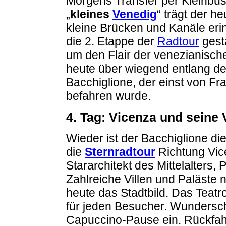
Morgens Transfer per Kleinbu
„
kleines
Venedig
“ trägt der h
kleine Brücken und Kanäle eri
die 2. Etappe der
Radtour
gesta
um den Flair der venezianisch
heute über wiegend entlang de
Bacchiglione, der einst von Fr
befahren wurde.
4. Tag: Vicenza und seine 
Wieder ist der Bacchiglione die
die
Sternradtour
Richtung Vice
Stararchitekt des Mittelalters, 
Zahlreiche Villen und Paläste 
heute das Stadtbild. Das Teatro
für jeden Besucher. Wundersch
Capuccino-Pause ein. Rückfah