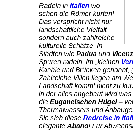
Radeln in
Italien
wo
schon die Römer kurten!
Das verspricht nicht nur
landschaftliche Vielfalt
sondern auch zahlreiche
kulturelle Schätze. In
Städten wie
Padua
und
Vicen
Spuren radeln. Im „kleinen
Ven
Kanäle und Brücken genannt, ge
Zahlreiche Villen liegen am W
Landschaft kommt nicht zu kurz
in der alles angebaut wird wa
die
Euganeischen Hügel
– ve
Thermalwassers und Anbaugeb
Sie sich diese
Radreise in Ital
elegante
Abano
! Für Abwechsl