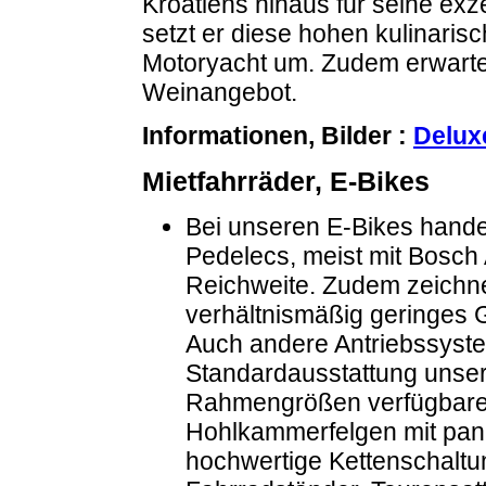
Kroatiens hinaus für seine ex
setzt er diese hohen kulinaris
Motoryacht um. Zudem erwartet
Weinangebot.
Informationen, Bilder :
Delux
Mietfahrräder, E-Bikes
Bei unseren E-Bikes hande
Pedelecs, meist mit Bosch 
Reichweite. Zudem zeichne
verhältnismäßig geringes 
Auch andere Antriebssyst
Standardausstattung unser
Rahmengrößen verfügbaren
Hohlkammerfelgen mit pann
hochwertige Kettenschalt