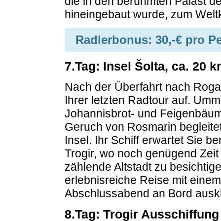
die in den berühmten Palast d
hineingebaut wurde, zum Weltk
Radlerbonus:
30,-€ pro P
7.Tag: Insel Šolta, ca. 20 
Nach der Überfahrt nach Rogač
Ihrer letzten Radtour auf. Umm
Johannisbrot- und Feigenbäum
Geruch von Rosmarin begleitet S
Insel. Ihr Schiff erwartet Sie b
Trogir, wo noch genügend Zeit 
zählende Altstadt zu besichtig
erlebnisreiche Reise mit ein
Abschlussabend an Bord auskl
8.Tag: Trogir Ausschiffung