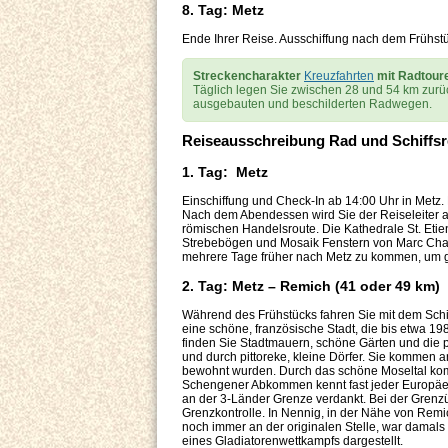
8. Tag: Metz
Ende Ihrer Reise. Ausschiffung nach dem Frühstüc
Streckencharakter
Kreuzfahrten
mit Radtour
Täglich legen Sie zwischen 28 und 54 km zurück
ausgebauten und beschilderten Radwegen.
Reiseausschreibung Rad und Schiffs
1. Tag: Metz
Einschiffung und Check-In ab 14:00 Uhr in Metz
Nach dem Abendessen wird Sie der Reiseleiter au
römischen Handelsroute. Die Kathedrale St. Etien
Strebebögen und Mosaik Fenstern von Marc Chagal
mehrere Tage früher nach Metz zu kommen, um ge
2. Tag: Metz – Remich (41 oder 49 km)
Während des Frühstücks fahren Sie mit dem Schiff
eine schöne, französische Stadt, die bis etwa 198
finden Sie Stadtmauern, schöne Gärten und die p
und durch pittoreke, kleine Dörfer. Sie kommen a
bewohnt wurden. Durch das schöne Moseltal ko
Schengener Abkommen kennt fast jeder Europäe
an der 3-Länder Grenze verdankt. Bei der Gren
Grenzkontrolle. In Nennig, in der Nähe von Rem
noch immer an der originalen Stelle, war damals 
eines Gladiatorenwettkampfs dargestellt.