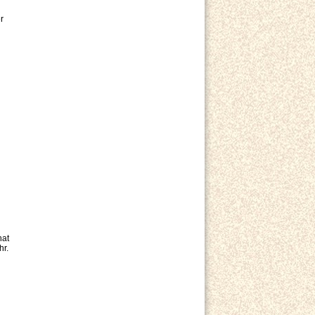
r
n
hat
hr.