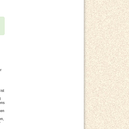
r
ist
t
ens
hen
en,
r