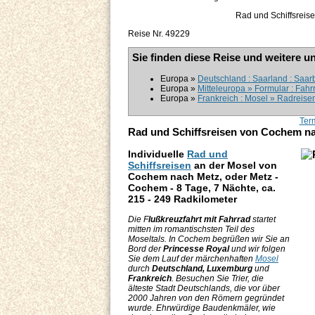
Rad und Schiffsreis
Reise Nr. 49229
Sie finden diese Reise und weitere u
Europa »
Deutschland : Saarland : Saarb
Europa »
Mitteleuropa » Formular : Fahr
Europa »
Frankreich : Mosel » Radreisen
Ter
Rad und Schiffsreisen von Cochem na
Individuelle
Rad und
Schiffsreisen
an der Mosel von
Cochem nach Metz, oder Metz -
Cochem -
8 Tage, 7 Nächte, ca.
215 - 249 Radkilometer
Die F
lußkreuzfahrt mit Fahrrad
startet
mitten im romantischsten Teil des
Moseltals. In Cochem begrüßen wir Sie an
Bord der
Princesse Royal
und wir folgen
Sie dem Lauf der märchenhaften
Mosel
durch
Deutschland,
Luxemburg
und
Frankreich
. Besuchen Sie Trier, die
älteste Stadt Deutschlands, die vor über
2000 Jahren von den Römern gegründet
wurde. Ehrwürdige Baudenkmäler, wie