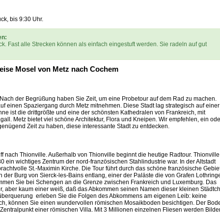
k, bis 9:30 Uhr.
en:
. Fast alle Strecken können als einfach eingestuft werden. Sie radeln auf gut
reise Mosel von Metz nach Cochem
. Nach der Begrüßung haben Sie Zeit, um eine Probetour auf dem Rad zu machen.
f einen Spaziergang durch Metz mitnehmen. Diese Stadt lag strategisch auf einer
ne ist die drittgrößte und eine der schönsten Kathedralen von Frankreich, mit
l. Metz bietet viel schöne Architektur, Flora und Kneipen. Wir empfehlen, ein ode
nügend Zeit zu haben, diese interessante Stadt zu entdecken.
 nach Thionville. Außerhalb von Thionville beginnt die heutige Radtour. Thionville 
0 ein wichtiges Zentrum der nord-französischen Stahlindustrie war. In der Altstadt
rachtvolle St.-Maximin Kirche. Die Tour führt durch das schöne französische Gebie
n der Burg von Sierck-les-Bains entlang, einer der Paläste die von Grafen Lothring
mmen Sie bei Schengen an die Grenze zwischen Frankreich und Luxemburg. Das
r, aber kaum einer weiß, daß das Abkommen seinen Namen dieser kleinen Städtc
züberquerung erleben Sie die Folgen des Abkommens am eigenen Leib: keine
ich, können Sie einen wundervollen römischen Mosaikboden besichtigen. Der Bod
Zentralpunkt einer römischen Villa. Mit 3 Millionen einzelnen Fliesen werden Bilde