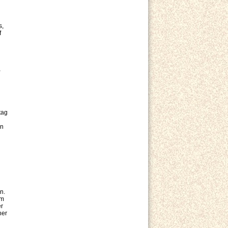
s,
f
,
tag
In
n.
am
er
her