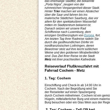
das ehemalige Stadttor, die bekannte
„Porta Nigra“, zeugen von der
ruhmreichen Vergangenheit dieser Stadt.
Hinter
Trier
machen wir einen Abstecher
über die Saar und fahren bis ins
malerische Städtchen Saarburg, das vor
allem für den spektakulären Wasserfall
mitten im Stadtzentrum bekannt ist.
Danach setzen wir unsere Rad
Schiffsreise nach Luxemburg, dem
einzigen Großherzogtum von
Europa
, fort.
Am letzten Tag Ihrer Radreise radeln Sie
durch die gastfreundlichen Dörfer im
nordfranzösischen Lothringen, deren
Bewohner stolz auf ihre leicht süßlichen
Weine und den goldenen Mirabellenlikör
sind. Das Ziel Ihrer Reise ist die Stadt
Metz
mit ihrer prachtvollen Kathedrale.
Reiseverlauf Flußkreuzfahrt mit
Fahrrad Cochem - Metz
1. Tag: Cochem
Einschiffung und Check-In ab 14:00 Uhr in
Cochem. Nach der Begrüßung wird Sie
der Reiseleiter auf einen Spaziergang
durch Cochem mitnehmen. Cochem ist ein gemütl
Hügeln, mittelalterlicher Burg und einem maler
Burg besuchen oder ein Glas Wein aus der Regio
2. Tag: Cochem – Zell (39 km)