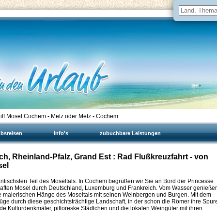
iff Mosel Cochem - Metz oder Metz - Cochem
ubsreisen
Info's
zubuchbare Leistungen
, Rheinland-Pfalz, Grand Est : Rad Flußkreuzfahrt - von
sel
antischsten Teil des Moseltals. In Cochem begrüßen wir Sie an Bord der Princesse
haften Mosel durch Deutschland, Luxemburg und Frankreich. Vom Wasser genieße
f die malerischen Hänge des Moseltals mit seinen Weinbergen und Burgen. Mit dem
ge durch diese geschichtsträchtige Landschaft, in der schon die Römer ihre Spur
 Kulturdenkmäler, pittoreske Städtchen und die lokalen Weingüter mit ihren