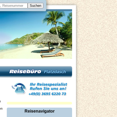
n
en
Reisenavigator