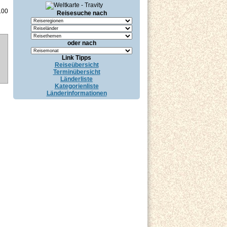
.00
Reisesuche nach
oder nach
Link Tipps
Reiseübersicht
Terminübersicht
Länderliste
Kategorienliste
Länderinformationen