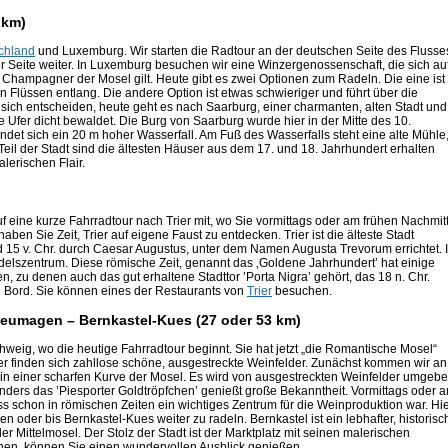
 km)
chland
und Luxemburg. Wir starten die Radtour an der deutschen Seite des Flusse
 Seite weiter. In Luxemburg besuchen wir eine Winzergenossenschaft, die sich au
s Champagner der Mosel gilt. Heute gibt es zwei Optionen zum Radeln. Die eine ist
n Flüssen entlang. Die andere Option ist etwas schwieriger und führt über die
 sich entscheiden, heute geht es nach Saarburg, einer charmanten, alten Stadt und
e Ufer dicht bewaldet. Die Burg von Saarburg wurde hier in der Mitte des 10.
ndet sich ein 20 m hoher Wasserfall. Am Fuß des Wasserfalls steht eine alte Mühle
Teil der Stadt sind die ältesten Häuser aus dem 17. und 18. Jahrhundert erhalten
lerischen Flair.
f eine kurze Fahrradtour nach Trier mit, wo Sie vormittags oder am frühen Nachmit
 Sie Zeit, Trier auf eigene Faust zu entdecken. Trier ist die älteste Stadt
 15 v. Chr. durch Caesar Augustus, unter dem Namen Augusta Trevorum errichtet. 
ndelszentrum. Diese römische Zeit, genannt das ‚Goldene Jahrhundert’ hat einige
 zu denen auch das gut erhaltene Stadttor ’Porta Nigra’ gehört, das 18 n. Chr.
 Bord. Sie können eines der Restaurants von
Trier
besuchen.
 Neumagen – Bernkastel-Kues (27 oder 53 km)
weig, wo die heutige Fahrradtour beginnt. Sie hat jetzt „die Romantische Mosel“
 Hier finden sich zahllose schöne, ausgestreckte Weinfelder. Zunächst kommen wir an
gt in einer scharfen Kurve der Mosel. Es wird von ausgestreckten Weinfelder umgebe
nders das ’Piesporter Goldtröpfchen’ genießt große Bekanntheit. Vormittags oder 
 schon in römischen Zeiten ein wichtiges Zentrum für die Weinproduktion war. Hi
 oder bis Bernkastel-Kues weiter zu radeln. Bernkastel ist ein lebhafter, historisc
r Mittelmosel. Der Stolz der Stadt ist der Marktplatz mit seinen malerischen
en, können Sie einen wundervollen Ausblick genießen.