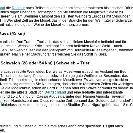
ahrt
die
Radtour
nach Beilstein, einem der am besten erhaltenen historischen Dörfe
ernich ragen über dem Dorf empor und Sie erhalten die Möglichkeit, diese zu
ssieren Sie am Bremmer Calmont den steilsten Weinberg Europas mit Steigungen
 im Weindorf Zell an der Mosel, das in der Branche für den Wein „Zeller Schwarze
enheit nutzen, die guten Weine der Mosel kennenzulernen.
-Kues (45 km)
mantische Dorf Traben-Trarbach, das sich am linken Moselufer befindet und für
ie durch die Weinstadt Kröv – bekannt für ihren beliebten Kröver-Wein – nach
 großen Fachwerkhäuser, die den Marktplatz von Bernkastel-Kues umgeben, stamme
grafen. Nach einer Stadtrundfahrt erreichen Sie das Schiff in Kues.
Schweich (28 oder 54 km) | Schweich – Trier
e ausgestreckte Weinfelder. Der weiße Moselwein ist auch im Ausland ein Begriff.
rittenheim entlang. Piesport produziert einige gute Weißweine. Besonders das
heit. Trittenheim liegt in einer scharfen Moselkurve. Es wird von ausgestreckten
Nachmittag erreichen Sie Neumagen, das schon in römischen Zeiten ein wichtiges
ie die Möglichkeit, schon an Bord zu gehen oder bis Schweich weiter zu radeln. In
r, die die älteste Stadt von
Deutschland
und eine lebhafte und interessante
ier rund 15 v. Chr. durch Caesar Augustus, unter dem Namen Augusta Trevorum
er
zum Handelszentrum. Diese römische Zeit, genannt das ‚Goldene Jahrhundert’ 
nterlassen, zu denen das gut erhaltene Stadttor ‚Porta Nigra’ gehört, das 18 n. C
r führen und mit Ihnen durch die römische Geschichte spazieren. Es gibt auch
ken.