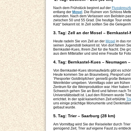
Nach dem Frühstück beginnt auf der
Flusskreuzf
entlang der
Mosel
. Die Ruinen von Schloss Mett
erkunden. Nach dem Verlassen von Beilstein pa
zwischen 50 und 55 Grad. Die heutige Tour endet
Katz“ bekannt ist. In Zell sollten Sie die Geleg
3. Tag: Zell an der Mosel – Bernkastel
Heute radeln Sie von Zell an der
Mosel
in das ro
seinen Jugendstil bekannt ist. Von dort fahren S
Bernkastel-Kues, Ihrem Ziel für die Nacht. Die
aus dem Mittelalter und sind eine Freude für Foto
4. Tag: Bernkastel-Kues – Neumagen – 
Von Bernkastel-Kues stromaufwärts gibt es schön
Heute kommen Sie an Brauneberg, Piesport und T
’Piesporter Goldtröpfchen’ genießt große Bekannt
Weinfelder umgeben. Vormittags oder am frühen 
Zentrum für die Weinproduktion war. Hier haben S
Schweich gehen Sie an Bord und fahren nach Trie
Universitätsstadt ist. Laut den Römern wurde Tr
errichtet. In der spät kaiserlichen Zeit erblühte
Tri
uns einige prächtige Monumente und Denkmäler hi
gebaut wurde.
5. Tag: Trier – Saarburg (28 km)
Am Vormittag wird Sie der Reiseleiter durch Trie
genügend Zeit, Trier auf eigene Faust zu entdec