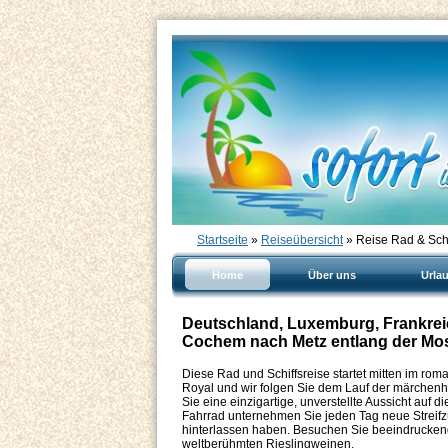
Startseite
»
Reiseübersicht
» Reise Rad & Sch
Home
Über uns
Urla
Deutschland, Luxemburg, Frankreich
Cochem nach Metz entlang der Mo
Diese Rad und Schiffsreise startet mitten im rom
Royal und wir folgen Sie dem Lauf der märchen
Sie eine einzigartige, unverstellte Aussicht au
Fahrrad unternehmen Sie jeden Tag neue Streifzü
hinterlassen haben. Besuchen Sie beeindruckende
weltberühmten Rieslingweinen.