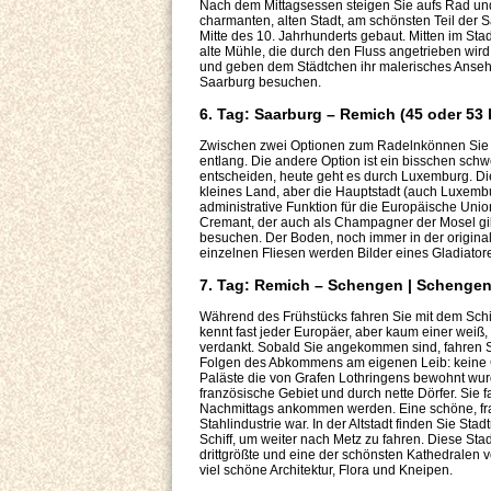
Nach dem Mittagsessen steigen Sie aufs Rad un
charmanten, alten Stadt, am schönsten Teil der S
Mitte des 10. Jahrhunderts gebaut. Mitten im Sta
alte Mühle, die durch den Fluss angetrieben wird
und geben dem Städtchen ihr malerisches Ansehe
Saarburg besuchen.
6. Tag: Saarburg – Remich (45 oder 53
Zwischen zwei Optionen zum Radelnkönnen Sie heu
entlang. Die andere Option ist ein bisschen schwe
entscheiden, heute geht es durch Luxemburg. Di
kleines Land, aber die Hauptstadt (auch Luxembur
administrative Funktion für die Europäische Unio
Cremant, der auch als Champagner der Mosel gi
besuchen. Der Boden, noch immer in der originale
einzelnen Fliesen werden Bilder eines Gladiator
7. Tag: Remich – Schengen | Schengen –
Während des Frühstücks fahren Sie mit dem Sch
kennt fast jeder Europäer, aber kaum einer wei
verdankt. Sobald Sie angekommen sind, fahren 
Folgen des Abkommens am eigenen Leib: keine Gr
Paläste die von Grafen Lothringens bewohnt wurd
französische Gebiet und durch nette Dörfer. Sie
Nachmittags ankommen werden. Eine schöne, fran
Stahlindustrie war. In der Altstadt finden Sie St
Schiff, um weiter nach Metz zu fahren. Diese Stad
drittgrößte und eine der schönsten Kathedralen 
viel schöne Architektur, Flora und Kneipen.