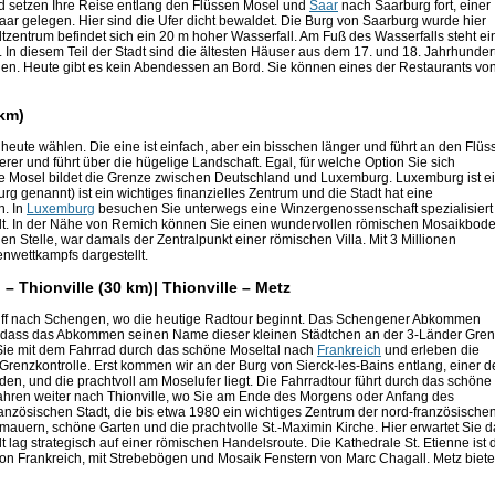
d setzen Ihre Reise entlang den Flüssen Mosel und
Saar
nach Saarburg fort, einer
aar gelegen. Hier sind die Ufer dicht bewaldet. Die Burg von Saarburg wurde hier
dtzentrum befindet sich ein 20 m hoher Wasserfall. Am Fuß des Wasserfalls steht ei
. In diesem Teil der Stadt sind die ältesten Häuser aus dem 17. und 18. Jahrhunder
n. Heute gibt es kein Abendessen an Bord. Sie können eines der Restaurants vo
 km)
te wählen. Die eine ist einfach, aber ein bisschen länger und führt an den Flüs
rer und führt über die hügelige Landschaft. Egal, für welche Option Sie sich
e Mosel bildet die Grenze zwischen Deutschland und Luxemburg. Luxemburg ist e
g genannt) ist ein wichtiges finanzielles Zentrum und die Stadt hat eine
n. In
Luxemburg
besuchen Sie unterwegs eine Winzergenossenschaft spezialisiert 
lt. In der Nähe von Remich können Sie einen wundervollen römischen Mosaikbod
n Stelle, war damals der Zentralpunkt einer römischen Villa. Mit 3 Millionen
enwettkampfs dargestellt.
 Thionville (30 km)| Thionville – Metz
iff nach Schengen, wo die heutige Radtour beginnt. Das Schengener Abkommen
ß, dass das Abkommen seinen Name dieser kleinen Städtchen an der 3-Länder Gre
Sie mit dem Fahrrad durch das schöne Moseltal nach
Frankreich
und erleben die
enzkontrolle. Erst kommen wir an der Burg von Sierck-les-Bains entlang, einer d
en, und die prachtvoll am Moselufer liegt. Die Fahrradtour führt durch das schöne
 fahren weiter nach Thionville, wo Sie am Ende des Morgens oder Anfang des
zösischen Stadt, die bis etwa 1980 ein wichtiges Zentrum der nord-französische
adtmauern, schöne Garten und die prachtvolle St.-Maximin Kirche. Hier erwartet Sie 
t lag strategisch auf einer römischen Handelsroute. Die Kathedrale St. Etienne ist 
von Frankreich, mit Strebebögen und Mosaik Fenstern von Marc Chagall. Metz biete