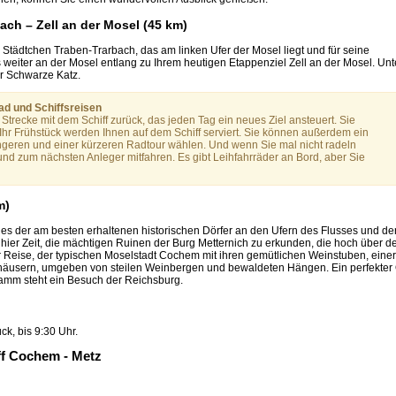
ach – Zell an der Mosel (45 km)
e Städtchen Traben-Trarbach, das am linken Ufer der Mosel liegt und für seine
s weiter an der Mosel entlang zu Ihrem heutigen Etappenziel Zell an der Mosel. Unt
er Schwarze Katz.
ad und Schiffsreisen
trecke mit dem Schiff zurück, das jeden Tag ein neues Ziel ansteuert. Sie
hr Frühstück werden Ihnen auf dem Schiff serviert. Sie können außerdem ein
geren und einer kürzeren Radtour wählen. Und wenn Sie mal nicht radeln
nd zum nächsten Anleger mitfahren. Es gibt Leihfahrräder an Bord, aber Sie
m)
ines der am besten erhaltenen historischen Dörfer an den Ufern des Flusses und de
hier Zeit, die mächtigen Ruinen der Burg Metternich zu erkunden, die hoch über 
er Reise, der typischen Moselstadt Cochem mit ihren gemütlichen Weinstuben, einer
usern, umgeben von steilen Weinbergen und bewaldeten Hängen. Ein perfekter 
ramm steht ein Besuch der Reichsburg.
k, bis 9:30 Uhr.
ff Cochem - Metz