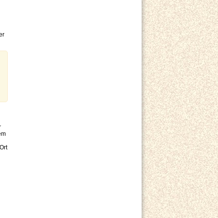
er
r
dem
Ort