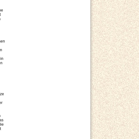
ne
t
n
sen
in
in
en
nze
er
n
das
die
t