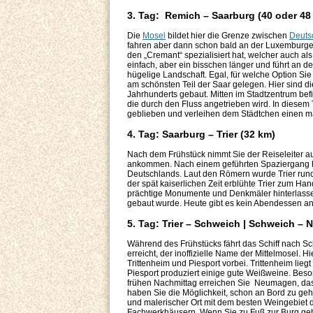
3. Tag: Remich – Saarburg (40 oder 48
Die
Mosel
bildet hier die Grenze zwischen
Deuts
fahren aber dann schon bald an der Luxemburger
den „Cremant“ spezialisiert hat, welcher auch al
einfach, aber ein bisschen länger und führt an de
hügelige Landschaft. Egal, für welche Option Sie
am schönsten Teil der Saar gelegen. Hier sind di
Jahrhunderts gebaut. Mitten im Stadtzentrum befi
die durch den Fluss angetrieben wird. In diesem 
geblieben und verleihen dem Städtchen einen ma
4. Tag: Saarburg – Trier (32 km)
Nach dem Frühstück nimmt Sie der Reiseleiter au
ankommen. Nach einem geführten Spaziergang haben
Deutschlands. Laut den Römern wurde Trier rund
der spät kaiserlichen Zeit erblühte Trier zum Ha
prächtige Monumente und Denkmäler hinterlassen,
gebaut wurde. Heute gibt es kein Abendessen an
5. Tag: Trier – Schweich | Schweich –
Während des Frühstücks fährt das Schiff nach Sch
erreicht, der inoffizielle Name der Mittelmosel.
Trittenheim und Piesport vorbei. Trittenheim lie
Piesport produziert einige gute Weißweine. Beso
frühen Nachmittag erreichen Sie Neumagen, dass
haben Sie die Möglichkeit, schon an Bord zu gehen
und malerischer Ort mit dem besten Weingebiet de
Fachwerkhäusern. Wenn Sie zu Fuß zur Burg geh