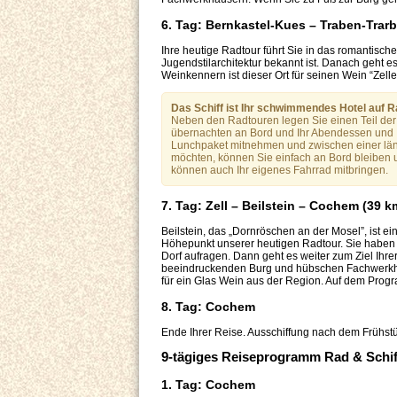
6. Tag: Bernkastel-Kues – Traben-Trarb
Ihre heutige Radtour führt Sie in das romantisch
Jugendstilarchitektur bekannt ist. Danach geht e
Weinkennern ist dieser Ort für seinen Wein “Zell
Das Schiff ist Ihr schwimmendes Hotel auf R
Neben den Radtouren legen Sie einen Teil der S
übernachten an Bord und Ihr Abendessen und I
Lunchpaket mitnehmen und zwischen einer län
möchten, können Sie einfach an Bord bleiben u
können auch Ihr eigenes Fahrrad mitbringen.
7. Tag: Zell – Beilstein – Cochem (39 k
Beilstein, das „Dornröschen an der Mosel”, ist e
Höhepunkt unserer heutigen Radtour. Sie haben 
Dorf aufragen. Dann geht es weiter zum Ziel Ihr
beeindruckenden Burg und hübschen Fachwerkhä
für ein Glas Wein aus der Region. Auf dem Prog
8. Tag: Cochem
Ende Ihrer Reise. Ausschiffung nach dem Frühstüc
9-tägiges Reiseprogramm Rad & Schi
1. Tag: Cochem