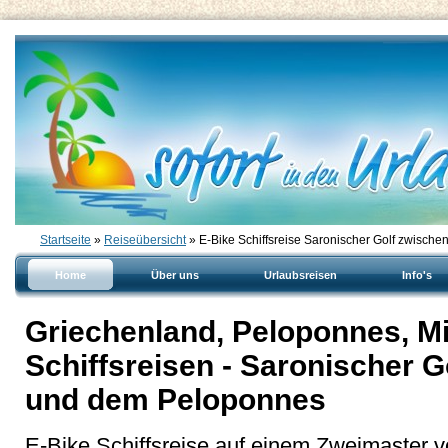
Startseite
»
Reiseübersicht
» E-Bike Schiffsreise Saronischer Golf zwisch
Home
Über uns
Urlaubsreisen
Info's
Griechenland, Peloponnes, Mi
Schiffsreisen - Saronischer 
und dem Peloponnes
E-Bike Schiffsreise auf einem Zweimaster v