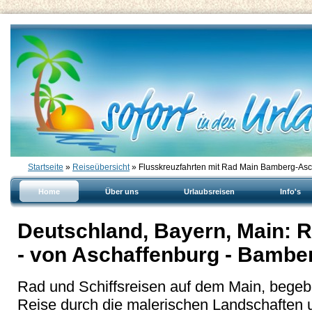
Startseite
»
Reiseübersicht
» Flusskreuzfahrten mit Rad Main Bamberg-Asc
Home
Über uns
Urlaubsreisen
Info's
Deutschland, Bayern, Main: R
- von Aschaffenburg - Bambe
Rad und Schiffsreisen auf dem Main, begebe
Reise durch die malerischen Landschaften u