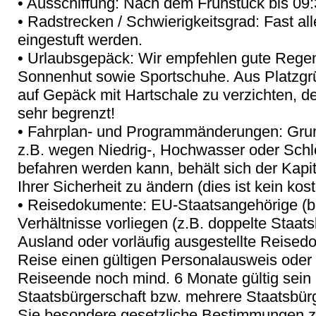
• Ausschiffung: Nach dem Frühstück bis 09:
• Radstrecken / Schwierigkeitsgrad: Fast al
eingestuft werden.
• Urlaubsgepäck: Wir empfehlen gute Rege
Sonnenhut sowie Sportschuhe. Aus Platzgrü
auf Gepäck mit Hartschale zu verzichten, de
sehr begrenzt!
• Fahrplan- und Programmänderungen: Grun
z.B. wegen Niedrig-, Hochwasser oder Schle
befahren werden kann, behält sich der Kapi
Ihrer Sicherheit zu ändern (dies ist kein kos
• Reisedokumente: EU-Staatsangehörige (b
Verhältnisse vorliegen (z.B. doppelte Staat
Ausland oder vorläufig ausgestellte Reised
Reise einen gültigen Personalausweis oder
Reiseende noch mind. 6 Monate gültig sein 
Staatsbürgerschaft bzw. mehrere Staatsbür
Sie besondere gesetzliche Bestimmungen z